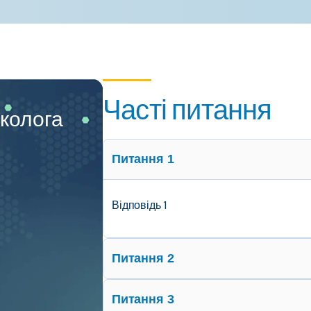
Часті питання
нколога
Питання 1
Відповідь 1
Питання 2
Питання 3