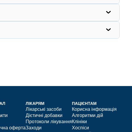
АЛ
ЛІКАРЯМ
ПАЦІЄНТАМ
Лікарські засоби
Корисна інформація
акти
Дієтичні добавки
Алгоритми дій
Протоколи лікування
Клініки
ічна оферта
Заходи
Хоспіси