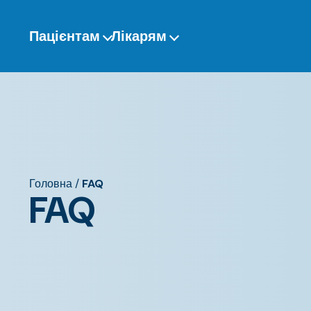
Перейти
до
Пацієнтам
Лікарям
змісту
Головна
/
FAQ
FAQ