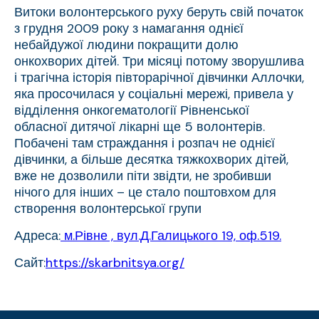
Витоки волонтерського руху беруть свій початок
з грудня 2009 року з намагання однієї
небайдужої людини покращити долю
онкохворих дітей. Три місяці потому зворушлива
і трагічна історія півторарічної дівчинки Аллочки,
яка просочилася у соціальні мережі, привела у
відділення онкогематології Рівненської
обласної дитячої лікарні ще 5 волонтерів.
Побачені там страждання і розпач не однієї
дівчинки, а більше десятка тяжкохворих дітей,
вже не дозволили піти звідти, не зробивши
нічого для інших – це стало поштовхом для
створення волонтерської групи
Адреса:
м.Рівне , вул.Д.Галицького 19, оф.519.
Сайт:
https://skarbnitsya.org/