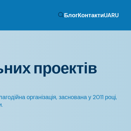
Блог
Контакти
UA
RU
ьних проектів
одійна організація, заснована у 2011 році,
и.