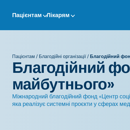
Перейти
до
Пацієнтам
Лікарям
змісту
Пацієнтам
/
Благодійні організації
/
Благодійний фон
Благодійний фо
майбутнього»
Міжнародний благодійний фонд «Центр соціал
яка реалізує системні проєкти у сферах ме