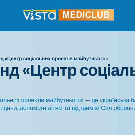
д «Центр соціальних проектів майбутнього»
нд «Центр соціал
ьних проектів майбутнього» — це українська благ
дицини, допомоги дітям та підтримки Сил оборон