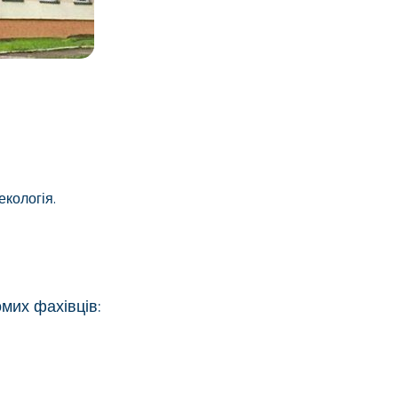
екологія.
омих фахівців: