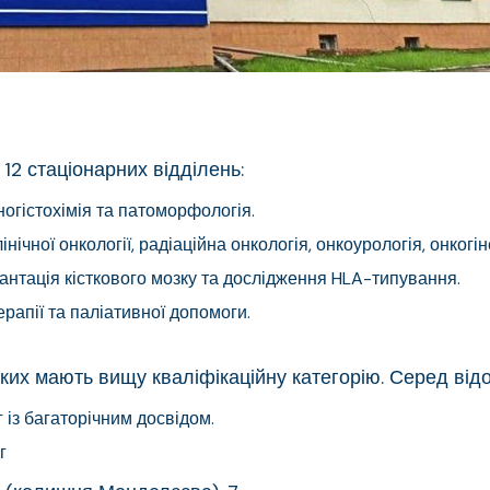
 12 стаціонарних відділень:
уногістохімія та патоморфологія.
нічної онкології, радіаційна онкологія, онкоурологія, онкогін
антація кісткового мозку та дослідження HLA-типування.
ерапії та паліативної допомоги.
 яких мають вищу кваліфікаційну категорію. Серед від
 із багаторічним досвідом.
г