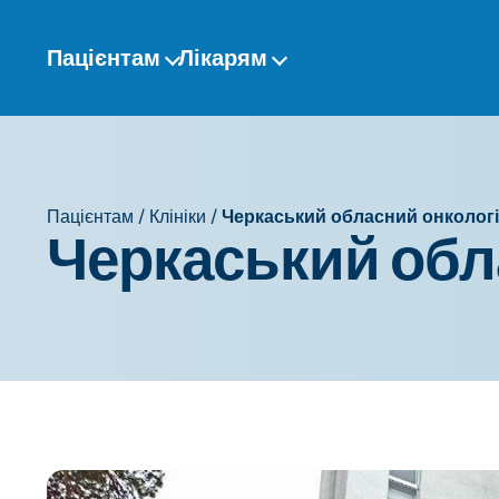
Перейти
до
Пацієнтам
Лікарям
змісту
Пацієнтам
/
Клініки
/
Черкаський обласний онколог
Черкаський обл