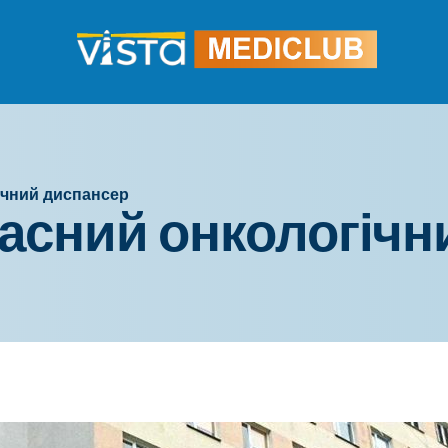
ічний диспансер
асний онкологічн