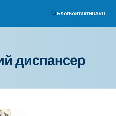
Блог
Контакти
UA
RU
ий диспансер