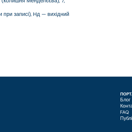
и (колишня Менделєєва), 7,
и при записі), Нд — вихідний
ПОРТ
Блог
Конт
FAQ
Публ