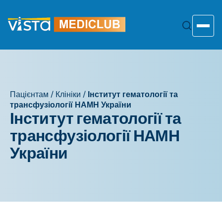
Перейти
до
змісту
Toggle
Пацієнтам
/
Клініки
/
Інститут гематології та
трансфузіології НАМН України
Інститут гематології та
трансфузіології НАМН
України