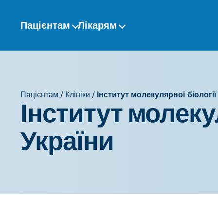
Перейти
до
Пацієнтам
Лікарям
змісту
Пацієнтам
/
Клініки
/
Інститут молекулярної біології
Інститут молеку
України