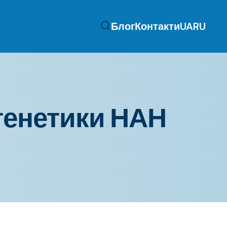
Блог
Контакти
UA
RU
 генетики НАН