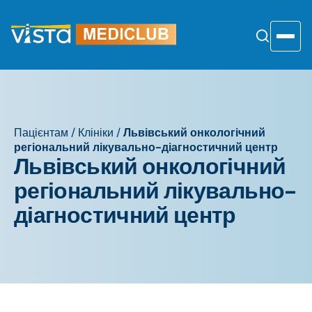
Перейти
до
змісту
Toggle
Пацієнтам
/
Клініки
/
Львівський онкологічний
регіональний лікувально-діагностичний центр
Львівський онкологічний
регіональний лікувально-
діагностичний центр