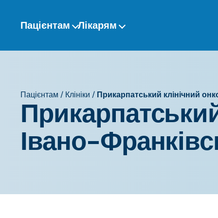
Перейти
до
Пацієнтам
Лікарям
змісту
Пацієнтам
/
Клініки
/
Прикарпатський клінічний онк
Прикарпатський
Івано-Франківс