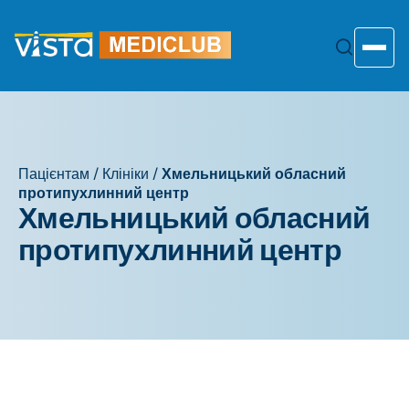
Перейти
до
змісту
Toggle
Пацієнтам
/
Клініки
/
Хмельницький обласний
протипухлинний центр
Хмельницький обласний
протипухлинний центр