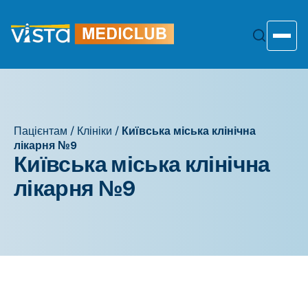
Перейти
до
змісту
Toggle
Пацієнтам
/
Клініки
/
Київська міська клінічна
лікарня №9
Київська міська клінічна
лікарня №9