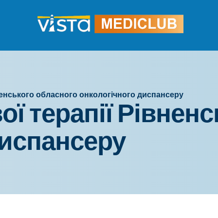
ненського обласного онкологічного диспансеру
ї терапії Рівнен
диспансеру