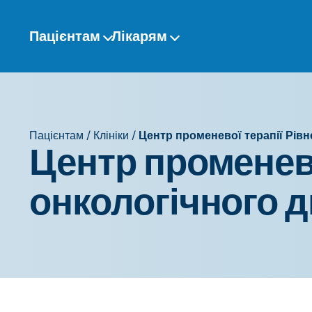
Перейти
до
Пацієнтам
Лікарям
змісту
Пацієнтам
/
Клініки
/
Центр променевої терапії Рів
Центр променево
онкологічного 