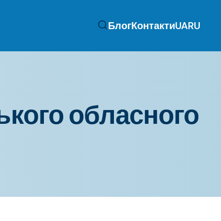
Блог
Контакти
UA
RU
ського обласного