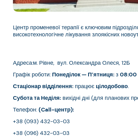
Центр променевої терапії є ключовим підрозділ
високотехнологічне лікування злоякісних новоу
Адреса:м. Рівне, вул. Олександра Олеся, 12Б
Графік роботи:
Понеділок — П’ятниця:
з
08:00 
Стаціонар відділення:
працює
цілодобово
.
Субота та Неділя:
вихідні дні (для планових пр
Телефон:
(Call-центр):
+38 (093) 432-03-03
+38 (096) 432-03-03