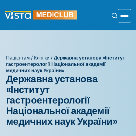
Перейти
до
змісту
Toggle
Пацієнтам
/
Клініки
/
Державна установа «Інститут
гастроентерології Національної академії
медичних наук України»
Державна установа
«Інститут
гастроентерології
Національної академії
медичних наук України»