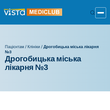
Перейти
до
змісту
Toggle
Пацієнтам
/
Клініки
/
Дрогобицька міська лікарня
№3
Дрогобицька міська
лікарня №3