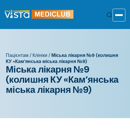
Перейти
до
змісту
Toggle
Пацієнтам
/
Клініки
/
Міська лікарня №9 (колишня
КУ «Кам’янська міська лікарня №9)
Міська лікарня №9
(колишня КУ «Кам’янська
міська лікарня №9)