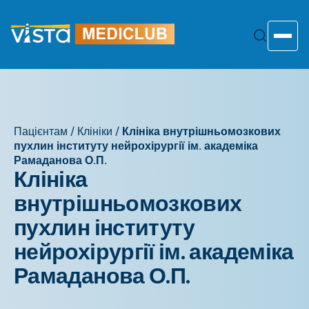
Перейти
до
змісту
Toggle
Пацієнтам
/
Клініки
/
Клініка внутрішньомозкових
пухлин інституту нейрохірургії ім. академіка
Рамаданова О.П.
Клініка
внутрішньомозкових
пухлин інституту
нейрохірургії ім. академіка
Рамаданова О.П.