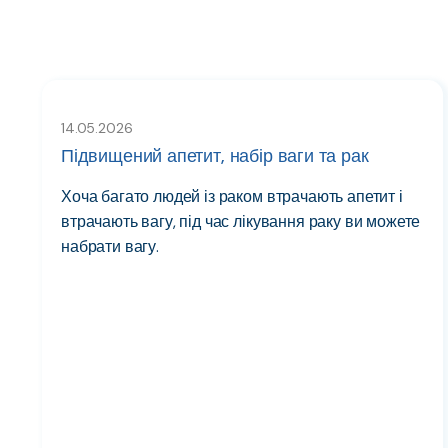
14.05.2026
Підвищений апетит, набір ваги та рак
Хоча багато людей із раком втрачають апетит і
втрачають вагу, під час лікування раку ви можете
набрати вагу.