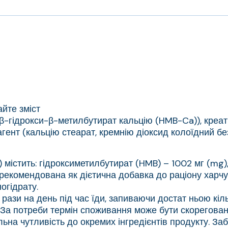
йте зміст
 β-гідрокси-β-метилбутират кальцію (HMB-Ca)), креа
гент (кальцію стеарат, кремнію діоксид колоїдний бе
містить: гідроксиметилбутират (HMB) – 1002 мг (mg),
 рекомендована як дієтична добавка до раціону хар
огідрату.
3 рази на день під час їди, запиваючи достат ньою кі
 За потреби термін споживання може бути скорегован
альна чутливість до окремих інгредієнтів продукту. За