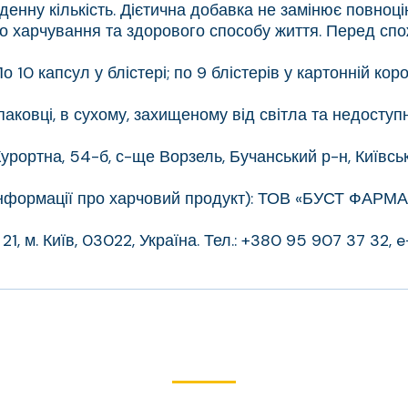
енну кількість. Дієтична добавка не замінює повноц
о харчування та здорового способу життя. Перед сп
о 10 капсул у блістері; по 9 блістерів у картонній коро
 упаковці, в сухому, захищеному від світла та недосту
ртна, 54-б, с-ще Ворзель, Бучанський р-н, Київська 
формації про харчовий продукт): ТОВ «БУСТ ФАРМА», ву
с 21, м. Київ, 03022, Україна. Тел.: +380 95 907 37 32