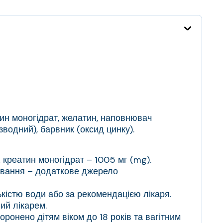
тин моногідрат, желатин, наповнювач
зводний), барвник (оксид цинку).
 креатин моногідрат – 1005 мг (mg).
чування – додаткове джерело
лькістю води або за рекомендацією лікаря.
ий лікарем.
боронено дітям віком до 18 років та вагітним