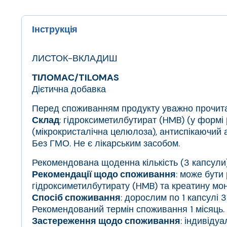
Інструкція
ЛИСТОК-ВКЛАДИШ
ТІЛОМАС/TILOMAS
Дієтична добавка
Перед споживанням продукту уважно прочита
Склад
: гідроксиметилбутират (HMB) (у формі
(мікрокристалічна целюлоза), антиспікаючий а
Без ГМО. Не є лікарським засобом.
Рекомендована щоденна кількість (3 капсули) 
Рекомендації щодо споживання
: може бути
гідроксиметилбутирату (HMB) та креатину мон
Спосіб споживання
: дорослим по 1 капсулі 
Рекомендований термін споживання 1 місяць.
Застереження щодо споживання
: індивіду