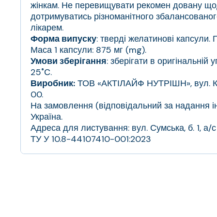
жінкам. Не перевищувати рекомен довану щод
дотримуватись різноманітного збалансованог
лікарем.
Форма випуску
: тверді желатинові капсули. П
Маса 1 капсули: 875 мг (mg).
Умови зберігання
: зберігати в оригінальній
25˚С.
Виробник:
ТОВ «АКТІЛАЙФ НУТРІШН», вул. Куро
00.
На замовлення (відповідальний за надання ін
Україна.
Адреса для листування: вул. Сумська, б. 1, а/
ТУ У 10.8-44107410-001:2023