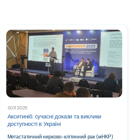
30.11.2025
Акситиніб: сучасні докази та виклики
доступності в Україні
Метастатичний нирково-клітинний рак (мНКР)