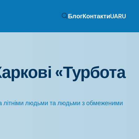
Блог
Контакти
UA
RU
 Харкові «Турбота
за літніми людьми та людьми з обмеженими