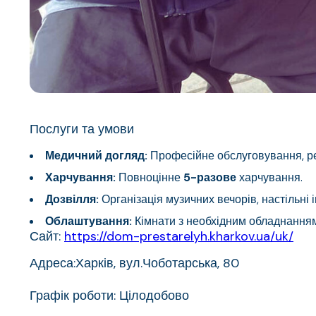
Послуги та умови
Медичний догляд:
Професійне обслуговування, реа
Харчування:
Повноцінне
5-разове
харчування.
Дозвілля:
Організація музичних вечорів, настільні і
Облаштування:
Кімнати з необхідним обладнанням 
Сайт:
https://dom-prestarelyh.kharkov.ua/uk/
Адреса:Харків, вул.Чоботарська, 80
Графік роботи: Цілодобово