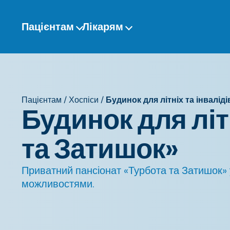
Перейти
до
Пацієнтам
Лікарям
змісту
Пацієнтам
/
Хоспіси
/
Будинок для літніх та інвалід
Будинок для літн
та Затишок»
Приватний пансіонат «Турбота та Затишок»
можливостями.