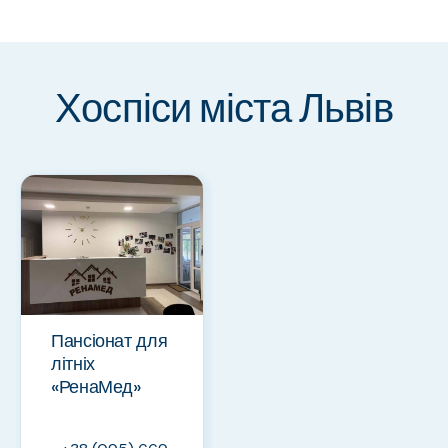
Хоспіси міста Львів
Пансіонат для
літніх
«РенаМед»