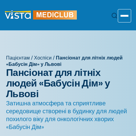
Перейти
до
змісту
Toggle
Пацієнтам
/
Хоспіси
/
Пансіонат для літніх людей
«Бабусін Дім» у Львові
Пансіонат для літніх
людей «Бабусін Дім» у
Львові
Затишна атмосфера та сприятливе
середовище створені в будинку для людей
похилого віку для онкологічних хворих
«Бабусін Дім»