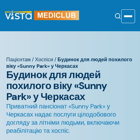
Перейти
до
змісту
Toggle
Пацієнтам
/
Хоспіси
/
Будинок для людей похилого
віку «Sunny Park» у Черкасах
Будинок для людей
похилого віку «Sunny
Park» у Черкасах
Приватний пансіонат «Sunny Park» у
Черкасах надає послуги цілодобового
догляду за літніми людьми, включаючи
реабілітацію та хоспіс.