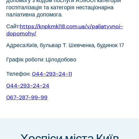
допомогу з кодом послуги А59001 категорія
госпіталізація та категорія нестаціонарна
паліативна допомога.
Сайт:
https://knpkmkl18.com.ua/v/paliatyvnoi-
dopomohy/
Адреса:Київ, бульвар Т. Шевченка, будинок 17
Графік роботи: Цілодобово
Телефон:
044-293-24-11
044-293-24-24
067-287-99-99
Хоспіси міста Київ