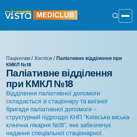
Перейти
до
змісту
Toggle
Пацієнтам
/
Хоспіси
/
Паліативне відділення при
КМКЛ №18
Паліативне відділення
при КМКЛ №18
Відділення паліативної допомоги
складається зі стаціонару та виїзної
бригади паліативної допомоги –
структурний підрозділ КНП “Київська міська
клінічна лікарня №18”, яке забезпечує
надання спеціальної стаціонарної