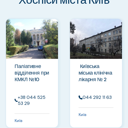
Паліативне
Київська
відділення при
міська клінічна
КМКЛ №10
лікарня № 2
+38 044 525
044 292 11 63
53 29
Київ
Київ