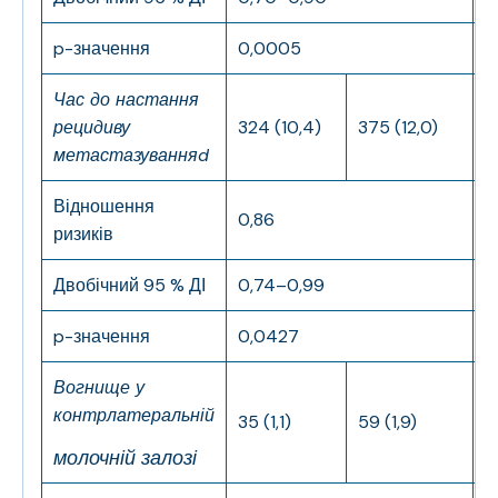
p-значення
0,0005
0
Час до настання
рецидиву
324 (10,4)
375 (12,0)
2
метастазування
d
Відношення
0,86
0
ризиків
Двобічний 95 % ДІ
0,74–0,99
0
p-значення
0,0427
0
Вогнище у
контрлатеральній
35 (1,1)
59 (1,9)
2
молочній залозі