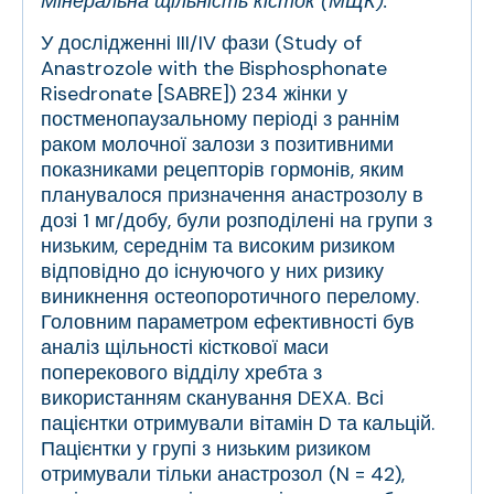
Мінеральна щільність кісток (МЩК).
У дослідженні III/IV фази (Study of
Anastrozole with the Bisphosphonate
Risedronate [SABRE]) 234 жінки у
постменопаузальному періоді з раннім
раком молочної залози з позитивними
показниками рецепторів гормонів, яким
планувалося призначення анастрозолу в
дозі 1 мг/добу, були розподілені на групи з
низьким, середнім та високим ризиком
відповідно до існуючого у них ризику
виникнення остеопоротичного перелому.
Головним параметром ефективності був
аналіз щільності кісткової маси
поперекового відділу хребта з
використанням сканування DEXA. Всі
пацієнтки отримували вітамін D та кальцій.
Пацієнтки у групі з низьким ризиком
отримували тільки анастрозол (N = 42),