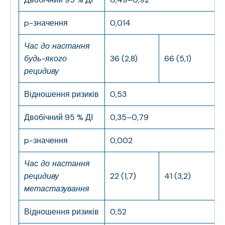
p-значення
0,014
Час до настання
будь-якого
36 (2,8)
66 (5,1)
рецидиву
Відношення ризиків
0,53
Двобічний 95 % ДІ
0,35–0,79
p-значення
0,002
Час до настання
рецидиву
22 (1,7)
41 (3,2)
метастазування
Відношення ризиків
0,52