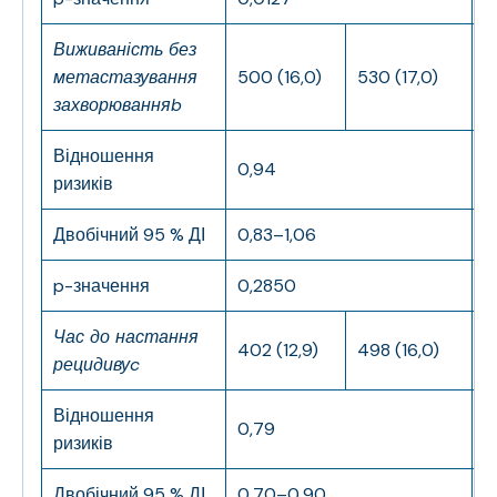
Виживаність без
метастазування
500 (16,0)
530 (17,0)
3
захворювання
b
Відношення
0,94
0
ризиків
Двобічний 95 % ДІ
0,83–1,06
0
p-значення
0,2850
0
Час до настання
402 (12,9)
498 (16,0)
2
рецидиву
c
Відношення
0,79
0
ризиків
Двобічний 95 % ДІ
0,70–0,90
0