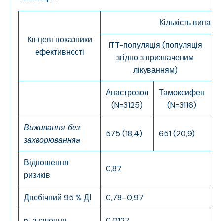
Кількість випадкі
Кінцеві показники
ITT-популяція (популяція
ефективності
згідно з призначеним
лікуванням)
Анастрозол
Тамоксифен
А
(N=3125)
(N=3116)
Виживання без
575 (18,4)
651 (20,9)
4
захворювання
a
Відношення
0,87
0
ризиків
Двобічний 95 % ДІ
0,78–0,97
0
p-значення
0,0127
0