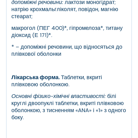
допоміжні речовини:
лактози моногідрат;
натрію крохмальгліколят, повідон, магнію
стеарат;
макрогол (ПЕГ 400)*, гіпромелоза*, титану
діоксид (Е 171)*.
* – допоміжні речовини, що відносяться до
плівкової оболонки
Лікарська форма.
Таблетки, вкриті
плівковою оболонкою.
Основні фізико-хімічні властивості:
білі
круглі двоопуклі таблетки, вкриті плівковою
оболонкою, з тисненням «ANA» і «1» з одного
боку.