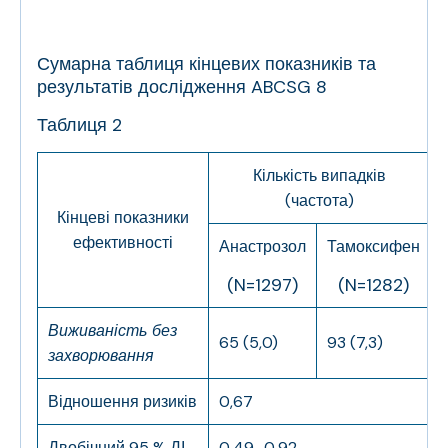
Сумарна таблиця кінцевих показників та
результатів дослідження ABCSG 8
Таблиця 2
Кількість випадків
(частота)
Кінцеві показники
ефективності
Анастрозол
Тамоксифен
(N=1297)
(N=1282)
Виживаність без
65 (5,0)
93 (7,3)
захворювання
Відношення ризиків
0,67
Двобічний 95 % ДІ
0,49–0,92