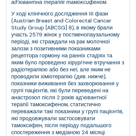
ад’ювантна терапія тамоксифеном.
У ході клінічного дослідження ІІІ фази
(Austrian Breast and Colorectal Cancer
Study Group [ABCSG] 8), в якому брали
участь 2579 жінок у постменопаузальному
періоді, які страждали на рак молочної
залози з позитивними показниками
рецептора гормону на ранніх стадіях та
яким було проведено хірургічне втручання з
радіотерапією або без неї, але яким не
проводили хіміотерапію (див. нижче),
показники виживання без захворювання у
групі пацієнтів, які були переведені на
анастрозол після 2 років ад’ювантної
терапії тамоксифеном, статистично
переважали такі показники у групі пацієнтів,
які продовжували застосовувати
тамоксифен, після періоду подальшого
спостереження з медіаною 24 місяці.