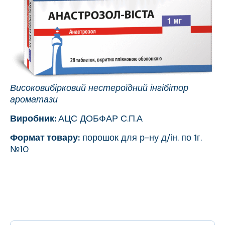
Високовибірковий нестероїдний інгібітор
ароматази
Виробник:
АЦС ДОБФАР С.П.А
Формат товару:
порошок для р-ну д/ін. по 1г.
№10