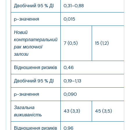
Двобічний 95 % ДІ
0,31–0,88
p-значення
0,015
Новий
контрлатеральний
7 (0,5)
15 (1,2)
рак молочної
залози
Відношення ризиків
0,46
Двобічний 95 % ДІ
0,19–1,13
p-значення
0,090
Загальна
43 (3,3)
45 (3,5)
виживаність
Відношення ризиків
0,96