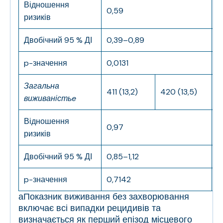
Відношення
0,59
0
ризиків
Двобічний 95 % ДІ
0,39–0,89
0
p-значення
0,0131
0
Загальна
411 (13,2)
420 (13,5)
2
виживаність
e
Відношення
0,97
0
ризиків
Двобічний 95 % ДІ
0,85–1,12
0
p-значення
0,7142
0
а
Показник виживання без захворювання
включає всі випадки рецидивів та
визначається як перший епізод місцевого