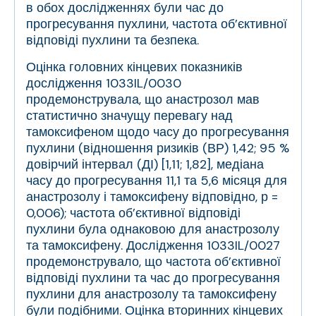
в обох дослідженнях були час до
прогресування пухлини, частота об’єктивної
відповіді пухлини та безпека.
Оцінка головних кінцевих показників
дослідження 1033IL/0030
продемонструвала, що анастрозол мав
статистично значущу перевагу над
тамоксифеном щодо часу до прогресування
пухлини (відношення ризиків (ВР) 1,42; 95 %
довірчий інтервал (ДІ) [1,11; 1,82], медіана
часу до прогресування 11,1 та 5,6 місяця для
анастрозолу і тамоксифену відповідно, р =
0,006); частота об’єктивної відповіді
пухлини була однаковою для анастрозолу
та тамоксифену. Дослідження 1033IL/0027
продемонструвало, що частота об’єктивної
відповіді пухлини та час до прогресування
пухлини для анастрозолу та тамоксифену
були подібними. Оцінка вторинних кінцевих