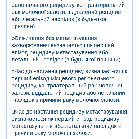
регіонального рецидиву, контрлатеральний
рак молочної залози, віддалений рецидив
або летальний наслідок (з будь-якої
причини).
b
Виживання без метастазування
захворювання визначається як перший
епізод рецидиву метастазування або
летальний наслідок (з будь-якої причини).
с
Час до настання рецидиву визначається як
перший епізод місцевого регіонального
рецидиву, контрлатеральний рак молочної
залози, віддалений рецидив або летальний
наслідок з причини раку молочної залози.
d
Час до настання рецидиву метастазування
визначається як перший епізод рецидиву
метастазування або летальний наслідок з
причини раку молочної залози.