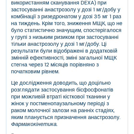
використанням сканування DEXA) при
застосуванні анастрозолу у дозі 1 мг/добу у
комбінації з ризедронатом у дозі 35 мг 1 раз
на тиждень. Крім того, зниження МЩК, що не
було статистично значущим, спостерігалося
у групі з низьким ризиком при застосуванні
тільки анастрозолу у дозі 1 мг/добу. Ці
результати були відображені в додатковій
змінній ефективності, зміні загальної МЩК
стегна через 12 місяців порівняно з
початковим рівнем.
Це дослідження доводить, що доцільно
розглядати застосування бісфосфонатів
при можливій втраті кісткової тканини у
жінок у постменопаузальному періоді з
раком молочної залози на ранніх стадіях,
яким планується призначення анастрозолу.
Фармакокінетика.