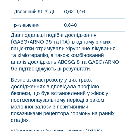
Двобічний 95 % ДІ
0,63–1,46
p-значення
0,840
Два подальші подібні дослідження
(GABG/ARNO 95 та ITA), в одному з яких
пацієнтки отримували хірургічне лікування
та хіміотерапію, а також комбінований
аналіз досліджень ABCSG 8 та GABG/ARNO
95 підтверджують ці результати.
Безпека анастрозолу у цих трьох
дослідженнях відповідала профілю
безпеки, що був встановлений у жінок у
постменопаузальному періоді з раком
молочної залози з позитивними
показниками рецептора гормону на ранніх
стадіях.