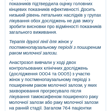
показників підтвердила оцінку головних
кінцевих показників ефективності. Досить
низький рівень летальних наслідків у групах
лікування обох досліджень не дав змогу
зробити висновки про відмінності показників
загального виживання.
Терапія другої лінії для жінок у
постменопаузальному періоді з поширеним
раком молочної залози.
Анастрозол вивчали у ході двох
контрольованих клінічних досліджень
(дослідження 0004 та 0005) з участю
жінок у постменопаузальному періоді з
поширеним раком молочної залози, у яких
захворювання прогресувало після
лікування тамоксифеном поширеного раку
молочної залози або раку молочної залози
на ранній стадії. Загалом 764 пацієнтки