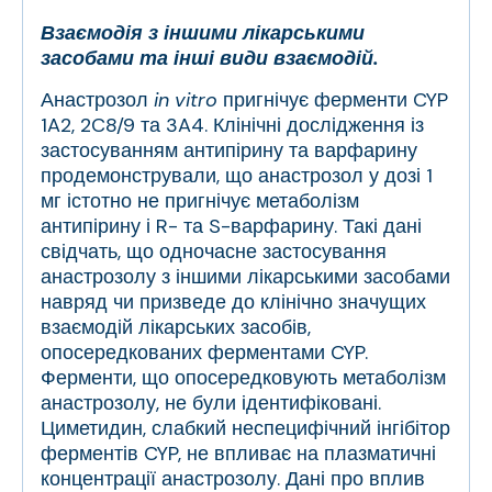
Взаємодія з іншими лікарськими
засобами та інші види взаємодій.
Анастрозол
in vitro
пригнічує ферменти CYP
1A2, 2C8/9 та 3A4. Клінічні дослідження із
застосуванням антипірину та варфарину
продемонстрували, що анастрозол у дозі 1
мг істотно не пригнічує метаболізм
антипірину і R- та S-варфарину. Такі дані
свідчать, що одночасне застосування
анастрозолу з іншими лікарськими засобами
навряд чи призведе до клінічно значущих
взаємодій лікарських засобів,
опосередкованих ферментами CYP.
Ферменти, що опосередковують метаболізм
анастрозолу, не були ідентифіковані.
Циметидин, слабкий неспецифічний інгібітор
ферментів CYP, не впливає на плазматичні
концентрації анастрозолу. Дані про вплив