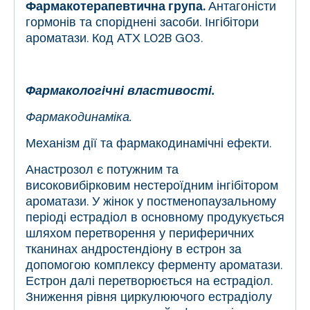
Фармакотерапевтична група.
Антагоністи
гормонів та споріднені засоби. Інгібітори
ароматази. Код АТХ
L02B G03.
Фармакологічні властивості.
Фармакодинаміка.
Механізм дії та фармакодинамічні ефекти.
Анастрозол є потужним та
високовибірковим нестероїдним інгібітором
ароматази. У жінок у постменопаузальному
періоді естрадіол в основному продукується
шляхом перетворення у периферичних
тканинах андростендіону в естрон за
допомогою комплексу ферменту ароматази.
Естрон далі перетворюється на естрадіол.
Зниження рівня циркулюючого естрадіолу