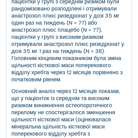
пацієнтки у групі з середнім ризиком були
рандомізовано розподілені і отримували
анастрозол плюс ризедронат у дозі 35 мг
один раз на тиждень (N = 77) або
анастрозол плюс плацебо (N = 77),
пацієнтки у групі з високим ризиком
отримували анастрозол плюс ризедронат у
дозі 35 мг 1 раз на тиждень (N = 38).
Головним кінцевим показником була зміна
щільності кісткової маси поперекового
відділу хребта через 12 місяців порівняно з
початковим рівнем.
Основний аналіз через 12 місяців показав,
що у пацієнток із середнім та високим
ризиком виникнення остеопоротичного
перелому не спостерігалося зменшення
щільності кісткової маси (оцінювалася
мінеральна щільність кісткової маси
поперекового відділу хребта з