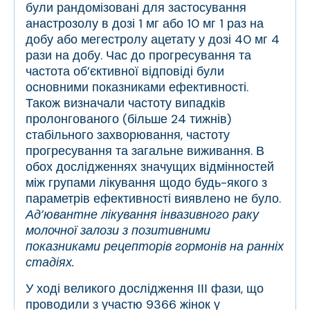
були рандомізовані для застосування
анастрозолу в дозі 1 мг або 10 мг 1 раз на
добу або мегестролу ацетату у дозі 40 мг 4
рази на добу. Час до прогресування та
частота об’єктивної відповіді були
основними показниками ефективності.
Також визначали частоту випадків
пролонгованого (більше 24 тижнів)
стабільного захворювання, частоту
прогресування та загальне виживання. В
обох дослідженнях значущих відмінностей
між групами лікування щодо будь-якого з
параметрів ефективності виявлено не було.
Ад’ювантне лікування інвазивного раку
молочної залози з позитивними
показниками рецепторів гормонів на ранніх
стадіях.
У ході великого дослідження ІІІ фази, що
проводили з участю 9366 жінок у