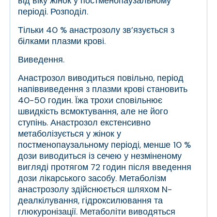
від віку жінок у постменопаузальному
періоді.
Розподіл.
Тільки 40 % анастрозолу зв’язується з
білками плазми крові.
Виведення.
Анастрозол виводиться повільно, період
напіввиведення з плазми крові становить
40-50 годин. Їжа трохи сповільнює
швидкість всмоктування, але не його
ступінь. Анастрозол екстенсивно
метаболізується у жінок у
постменопаузальному періоді, менше 10 %
дози виводиться із сечею у незміненому
вигляді протягом 72 годин після введення
дози лікарського засобу. Метаболізм
анастрозолу здійснюється шляхом N-
деалкілування, гідроксилювання та
глюкуронізації. Метаболіти виводяться