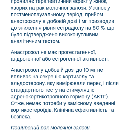
проявляє терапевтичний ефект у жінок,
хворих на рак молочної залози. У жінок у
постменопаузальному періоді прийом
анастрозолу в добовій дозі 1 мг призводив
до зниження рівня естрадіолу на 80 %, що
було підтверджено високочутливим
аналітичним тестом.
Анастрозол не має прогестагенної,
андрогенної або естрогенної активності.
Анастрозол у добовій дозі до 10 мг не
впливає на секрецію кортизолу та
альдостерону, яку вимірювали перед і після
стандартного тесту на стимуляцію
адренокортикотропного гормону (АКТГ).
Отже, немає потреби у замісному введенні
кортикостероїдів.
Клінічна ефективність та
безпека.
Поширений рак молочної залози.