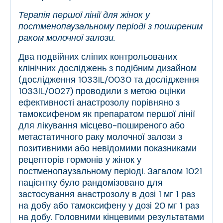
Терапія першої лінії для жінок у
постменопаузальному періоді з поширеним
раком молочної залози.
Два подвійних сліпих контрольованих
клінічних досліджень з подібним дизайном
(дослідження 1033IL/0030 та дослідження
1033IL/0027) проводили з метою оцінки
ефективності анастрозолу порівняно з
тамоксифеном як препаратом першої лінії
для лікування місцево-поширеного або
метастатичного раку молочної залози з
позитивними або невідомими показниками
рецепторів гормонів у жінок у
постменопаузальному періоді. Загалом 1021
пацієнтку було рандомізовано для
застосування анастрозолу в дозі 1 мг 1 раз
на добу або тамоксифену у дозі 20 мг 1 раз
на добу. Головними кінцевими результатами