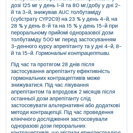
дозі 125 мг у день 1-й та 80 мг/добу у дні 2-
й та 3-й, знижував AUC толбутаміду
(субстрату CYP2С9) на 23 % у день 4-й, на
28 % у день 8-й та на 15 % у день 15-й при
пероральному прийомі одноразової дози
толбутаміду 500 мг перед застосуванням
3-денного курсу апрепітанту та у дні 4-й, 8-
й та 15-й.
Гормональні контрацептиви.
Під час та протягом 28 днів після
застосування апрепітанту ефективність
гормональних контрацептивів може
знижуватися. Під час лікування
апрепітантом та впродовж 2 місяців після
останньої дози апрепітанту слід
застосовувати альтернативні або додаткові
методи контрацепції. Під час проведення
клінічного дослідження застосовували
одноразові дози пероральних
контрацептивів, що містили етинілестрадіол