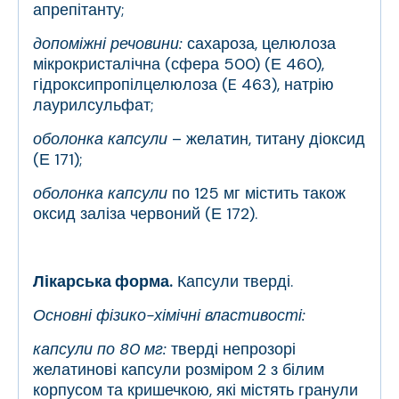
апрепітанту;
допоміжні речовини:
сахароза, целюлоза
мікрокристалічна (сфера 500) (Е 460),
гідроксипропілцелюлоза (E 463), натрію
лаурилсульфат;
оболонка капсули
– желатин, титану діоксид
(Е 171);
оболонка капсули
по 125 мг містить також
оксид заліза червоний (Е 172).
Лікарська форма.
Капсули тверді.
Основні фізико-хімічні властивості:
капсули по 80 мг:
тверді непрозорі
желатинові капсули розміром 2 з білим
корпусом та кришечкою, які містять гранули