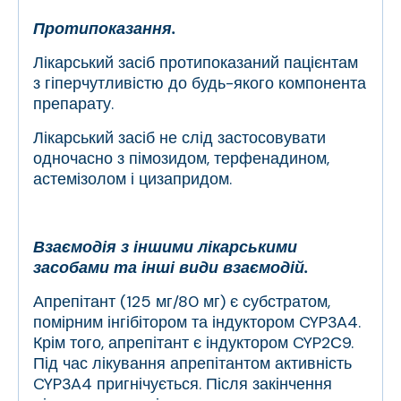
Протипоказання.
Лікарський засіб протипоказаний пацієнтам
з гіперчутливістю до будь-якого компонента
препарату.
Лікарський засіб не слід застосовувати
одночасно з пімозидом, терфенадином,
астемізолом і цизапридом.
Взаємодія з іншими лікарськими
засобами та інші види взаємодій.
Апрепітант (125 мг/80 мг) є субстратом,
помірним інгібітором та індуктором CYP3A4.
Крім того, апрепітант є індуктором CYP2С9.
Під час лікування апрепітантом активність
CYP3A4 пригнічується. Після закінчення