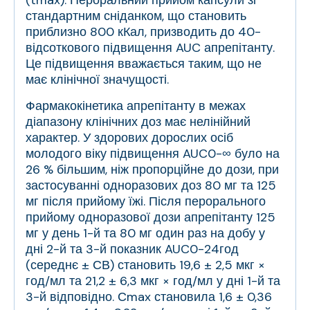
(t
max
). Пероральний прийом капсули зі
стандартним сніданком, що становить
приблизно 800 кКал, призводить до 40-
відсоткового підвищення AUC апрепітанту.
Це підвищення вважається таким, що не
має клінічної значущості.
Фармакокінетика апрепітанту в межах
діапазону клінічних доз має нелінійний
характер. У здорових дорослих осіб
молодого віку підвищення AUC
0-∞
було на
26 % більшим, ніж пропорційне до дози, при
застосуванні одноразових доз 80 мг та 125
мг після прийому їжі. Після перорального
прийому одноразової дози апрепітанту 125
мг у день 1-й та 80 мг один раз на добу у
дні 2-й та 3-й показник AUC
0-24год
(середнє ± СВ) становить 19,6 ± 2,5 мкг ×
год/мл та 21,2 ± 6,3 мкг × год/мл у дні 1-й та
3-й відповідно. С
max
становила 1,6 ± 0,36