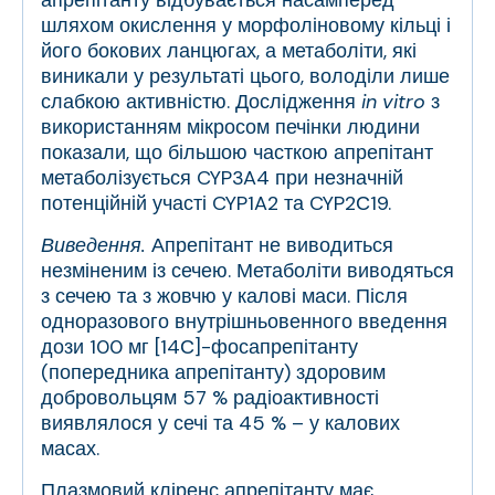
апрепітанту відбувається насамперед
шляхом окислення у морфоліновому кільці і
його бокових ланцюгах, а метаболіти, які
виникали у результаті цього, володіли лише
слабкою активністю. Дослідження
in vitro
з
використанням мікросом печінки людини
показали, що більшою часткою апрепітант
метаболізується CYP3A4 при незначній
потенційній участі CYP1A2 та CYP2С19.
Виведення.
Апрепітант не виводиться
незміненим із сечею. Метаболіти виводяться
з сечею та з жовчю у калові маси. Після
одноразового внутрішньовенного введення
дози 100 мг [
14
С]-фосапрепітанту
(попередника апрепітанту) здоровим
добровольцям 57 % радіоактивності
виявлялося у сечі та 45 % – у калових
масах.
Плазмовий кліренс апрепітанту має