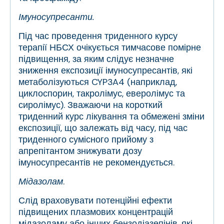
Імуносупресанти.
Під час проведення триденного курсу
терапії НБСХ очікується тимчасове помірне
підвищення, за яким слідує незначне
зниження експозиції імуносупресантів, які
метаболізуються CYP3A4 (наприклад,
циклоспорин, такролімус, еверолімус та
сиролімус). Зважаючи на короткий
триденний курс лікування та обмежені зміни
експозиції, що залежать від часу, під час
триденного сумісного прийому з
апрепітантом знижувати дозу
імуносупресантів не рекомендується.
Мідазолам
.
Слід враховувати потенційні ефекти
підвищених плазмових концентрацій
мідазоламу або інших бензодіазепінів, які