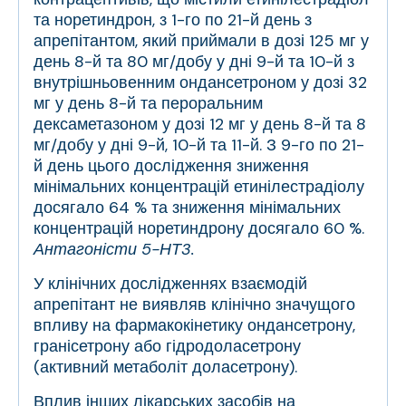
та норетиндрон, з 1-го по 21-й день з
апрепітантом, який приймали в дозі 125 мг у
день 8-й та 80 мг/добу у дні 9-й та 10-й з
внутрішньовенним ондансетроном у дозі 32
мг у день 8-й та пероральним
дексаметазоном у дозі 12 мг у день 8-й та 8
мг/добу у дні 9-й, 10-й та 11-й. З 9-го по 21-
й день цього дослідження зниження
мінімальних концентрацій етинілестрадіолу
досягало 64 % та зниження мінімальних
концентрацій норетиндрону досягало 60 %.
Антагоністи 5-НТ
3
.
У клінічних дослідженнях взаємодій
апрепітант не виявляв клінічно значущого
впливу на фармакокінетику ондансетрону,
гранісетрону або гідродоласетрону
(активний метаболіт доласетрону).
Вплив інших лікарських засобів на