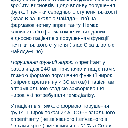
зробити висновків щодо впливу порушення
функції печінки середнього ступеня тяжкості
(клас В за шкалою Чайлда–П’ю) на
фармакокінетику апрепітанту. Немає
клінічних або фармакокінетичних даних
відносно пацієнтів з порушенням функції
печінки тяжкого ступеня (клас С за шкалою
Чайлда–П’ю).
Порушення функції нирок.
Апрепітант у
разовій дозі 240 мг призначали пацієнтам з
тяжкою формою порушення функції нирок
(кліренс креатиніну
<
30 мл/хв) і пацієнтам
з термінальною стадією захворювання
нирок, які потребували гемодіалізу.
У пацієнтів з тяжкою формою порушення
функції нирок показник AUС
0-
∞
загального
апрепітанту (не зв’язаного і зв’язаного з
білками крові) зменшився на 21 %, а С
max