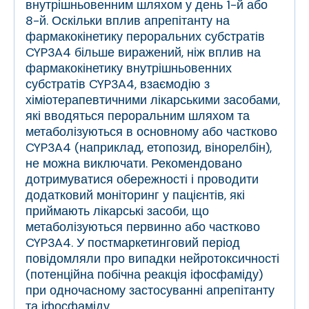
внутрішньовенним шляхом у день 1-й або
8-й. Оскільки вплив апрепітанту на
фармакокінетику пероральних субстратів
CYP3A4 більше виражений, ніж вплив на
фармакокінетику внутрішньовенних
субстратів CYP3A4, взаємодію з
хіміотерапевтичними лікарськими засобами,
які вводяться пероральним шляхом та
метаболізуються в основному або частково
CYP3A4 (наприклад, етопозид, вінорелбін),
не можна виключати. Рекомендовано
дотримуватися обережності і проводити
додатковий моніторинг у пацієнтів, які
приймають лікарські засоби, що
метаболізуються первинно або частково
CYP3A4. У постмаркетинговий період
повідомляли про випадки нейротоксичності
(потенційна побічна реакція іфосфаміду)
при одночасному застосуванні апрепітанту
та іфосфаміду.