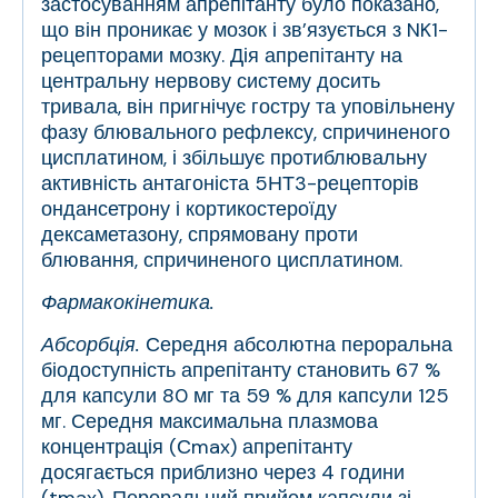
застосуванням апрепітанту було показано,
що він проникає у мозок і зв’язується з NK
1
-
рецепторами мозку. Дія апрепітанту на
центральну нервову систему досить
тривала, він пригнічує гостру та уповільнену
фазу блювального рефлексу, спричиненого
цисплатином, і збільшує протиблювальну
активність антагоніста 5НТ
3
-рецепторів
ондансетрону і кортикостероїду
дексаметазону, спрямовану проти
блювання, спричиненого цисплатином.
Фармакокінетика.
Абсорбція.
Середня абсолютна пероральна
біодоступність апрепітанту становить 67 %
для капсули 80 мг та 59 % для капсули 125
мг. Середня максимальна плазмова
концентрація (С
max
) апрепітанту
досягається приблизно через 4 години