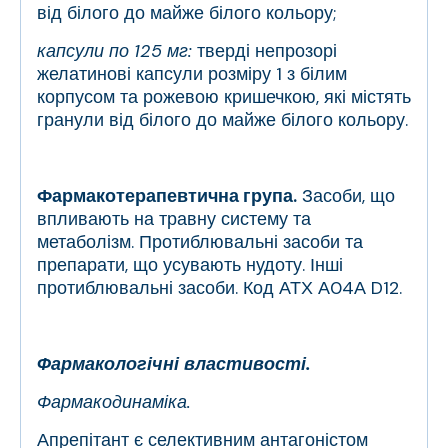
від білого до майже білого кольору;
капсули по 125 мг:
тверді непрозорі
желатинові капсули розміру 1 з білим
корпусом та рожевою кришечкою, які містять
гранули від білого до майже білого кольору.
Фармакотерапевтична група.
Засоби, що
впливають на травну систему та
метаболізм. Протиблювальні засоби та
препарати, що усувають нудоту. Інші
протиблювальні засоби. Код АТХ А04А D12.
Фармакологічні властивості.
Фармакодинаміка.
Апрепітант є селективним антагоністом