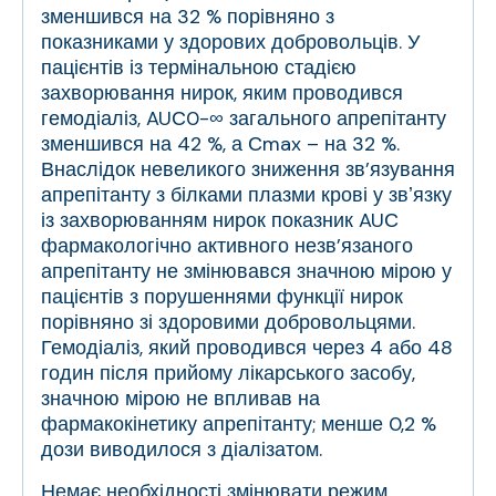
зменшився на
32 % порівняно з
показниками у здорових добровольців. У
пацієнтів із термінальною стадією
захворювання нирок, яким проводився
гемодіаліз, AUС
0-
∞
загального апрепітанту
зменшився на 42 %, а С
max
– на 32 %.
Внаслідок невеликого зниження зв’язування
апрепітанту з білками плазми крові у звʼязку
із захворюванням нирок показник AUС
фармакологічно активного незв’язаного
апрепітанту не змінювався значною мірою у
пацієнтів з порушеннями функції нирок
порівняно зі здоровими добровольцями.
Гемодіаліз, який проводився через 4 або 48
годин після прийому лікарського засобу,
значною мірою не впливав на
фармакокінетику апрепітанту; менше 0,2 %
дози виводилося з діалізатом.
Немає необхідності змінювати режим