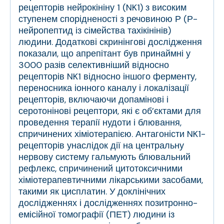
рецепторів нейрокініну 1 (NK
1
) з високим
ступенем спорідненості з речовиною Р (Р-
нейропептид із сімейства тахікінінів)
людини. Додаткові скринінгові дослідження
показали, що апрепітант був принаймні у
3000 разів селективніший відносно
рецепторів NK
1
відносно іншого ферменту,
переносника іонного каналу і локалізації
рецепторів, включаючи допамінові і
серотонінові рецептори, які є об’єктами для
проведення терапії нудоти і блювання,
спричинених хіміотерапією. Антагоністи NK
1
-
рецепторів унаслідок дії на центральну
нервову систему гальмують блювальний
рефлекс, спричинений цитотоксичними
хіміотерапевтичними лікарськими засобами,
такими як цисплатин. У доклінічних
дослідженнях і дослідженнях позитронно-
емісійної томографії (ПЕТ) людини із