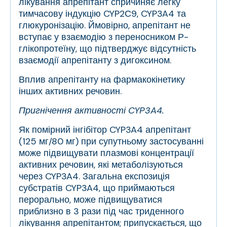
лікування апрепітант спричиняє легку
тимчасову індукцію CYP2С9, CYP3A4 та
глюкуронізацію. Ймовірно, апрепітант не
вступає у взаємодію з переносником Р-
глікопротеїну, що підтверджує відсутність
взаємодії апрепітанту з дигоксином.
Вплив апрепітанту на фармакокінетику
інших активних речовин.
Пригнічення активності CYP3A4.
Як помірний інгібітор CYP3A4 апрепітант
(125 мг/80 мг) при супутньому застосуванні
може підвищувати плазмові концентрації
активних речовин, які метаболізуються
через CYP3A4. Загальна експозиція
субстратів CYP3A4, що приймаються
перорально, може підвищуватися
приблизно в 3 рази під час триденного
лікування апрепітантом; припускається, що