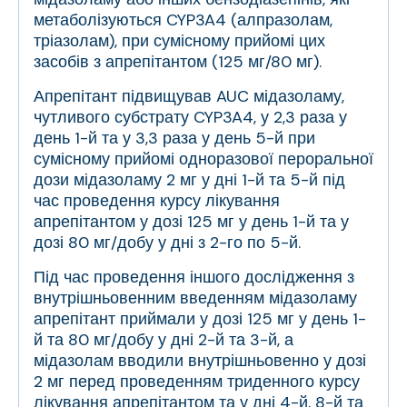
метаболізуються CYP3A4 (алпразолам,
тріазолам), при сумісному прийомі цих
засобів з апрепітантом (125 мг/80 мг).
Апрепітант підвищував AUC мідазоламу,
чутливого субстрату CYP3A4, у 2,3 раза у
день 1-й та у 3,3 раза у день 5-й при
сумісному прийомі одноразової пероральної
дози мідазоламу 2 мг у дні 1-й та 5-й під
час проведення курсу лікування
апрепітантом у дозі 125 мг у день 1-й та у
дозі 80 мг/добу у дні з 2-го по 5-й.
Під час проведення іншого дослідження з
внутрішньовенним введенням мідазоламу
апрепітант приймали у дозі 125 мг у день 1-
й та 80 мг/добу у дні 2-й та 3-й, а
мідазолам вводили внутрішньовенно у дозі
2 мг перед проведенням триденного курсу
лікування апрепітантом та у дні 4-й, 8-й та