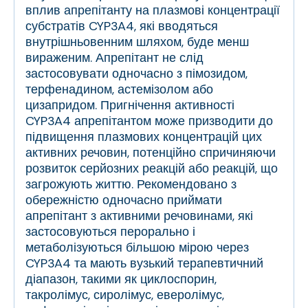
вплив апрепітанту на плазмові концентрації
субстратів CYP3A4, які вводяться
внутрішньовенним шляхом, буде менш
вираженим. Апрепітант не слід
застосовувати одночасно з пімозидом,
терфенадином, астемізолом або
цизапридом. Пригнічення активності
CYP3A4 апрепітантом може призводити до
підвищення плазмових концентрацій цих
активних речовин, потенційно спричиняючи
розвиток серйозних реакцій або реакцій, що
загрожують життю. Рекомендовано з
обережністю одночасно приймати
апрепітант з активними речовинами, які
застосовуються перорально і
метаболізуються більшою мірою через
CYP3A4 та мають вузький терапевтичний
діапазон, такими як циклоспорин,
такролімус, сиролімус, еверолімус,