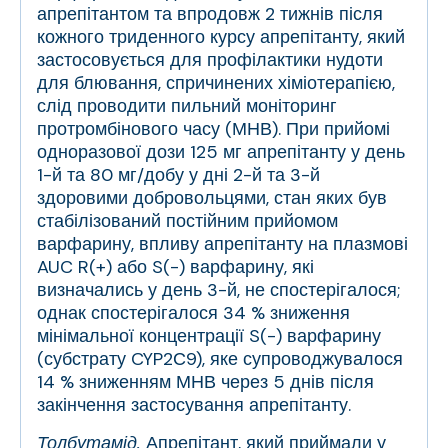
апрепітантом та впродовж 2 тижнів після
кожного триденного курсу апрепітанту, який
застосовується для профілактики нудоти
для блювання, спричинених хіміотерапією,
слід проводити пильний моніторинг
протромбінового часу (МНВ). При прийомі
одноразової дози 125 мг апрепітанту у день
1-й та 80 мг/добу у дні 2-й та 3-й
здоровими добровольцями, стан яких був
стабілізований постійним прийомом
варфарину, впливу апрепітанту на плазмові
AUC R(+) або S(-) варфарину, які
визначались у день 3-й, не спостерігалося;
однак спостерігалося 34 % зниження
мінімальної концентрації S(-) варфарину
(субстрату CYP2С9), яке супроводжувалося
14 % зниженням МНВ через 5 днів після
закінчення застосування апрепітанту.
Толбутамід.
Апрепітант, який приймали у