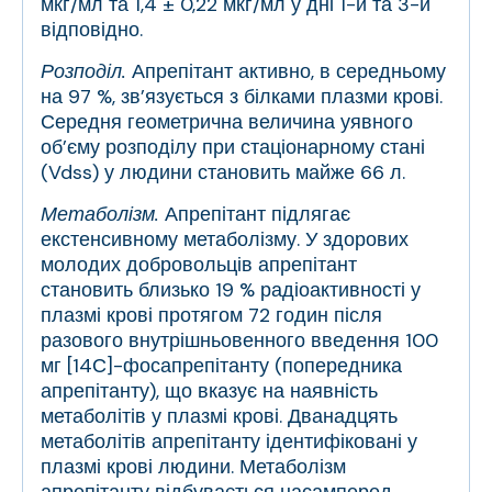
мкг/мл та 1,4 ± 0,22 мкг/мл у дні 1-й та 3-й
відповідно.
Розподіл.
Апрепітант активно, в середньому
на 97 %, зв’язується з білками плазми крові.
Середня геометрична величина уявного
об’єму розподілу при стаціонарному стані
(Vd
ss
) у людини становить майже 66 л.
Метаболізм.
Апрепітант підлягає
екстенсивному метаболізму. У здорових
молодих добровольців апрепітант
становить близько 19 % радіоактивності у
плазмі крові протягом 72 годин після
разового внутрішньовенного введення 100
мг [
14
С]-фосапрепітанту (попередника
апрепітанту), що вказує на наявність
метаболітів у плазмі крові. Дванадцять
метаболітів апрепітанту ідентифіковані у
плазмі крові людини. Метаболізм