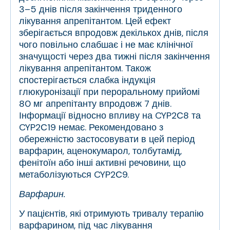
3–5 днів після закінчення триденного
лікування апрепітантом. Цей ефект
зберігається впродовж декількох днів, після
чого повільно слабшає і не має клінічної
значущості через два тижні після закінчення
лікування апрепітантом. Також
спостерігається слабка індукція
глюкуронізації при пероральному прийомі
80 мг апрепітанту впродовж 7 днів.
Інформації відносно впливу на CYP2С8 та
CYP2С19 немає. Рекомендовано з
обережністю застосовувати в цей період
варфарин, аценокумарол, толбутамід,
фенітоїн або інші активні речовини, що
метаболізуються CYP2С9.
Варфарин.
У пацієнтів, які отримують тривалу терапію
варфарином, під час лікування