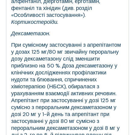
алфентаніл, діерготамін, ерготамін,
фентаніл та хінідин (див. розділ
«Особливості застосування»).
Кортикостероїди.
Дексаметазон.
При сумісному застосуванні з апрепітантом
у дозах 125 мг/80 мг звичайну пероральну
дозу дексаметазону слід зменшити
приблизно на 50 %. Доза дексаметазону у
клінічних дослідженнях профілактики
нудоти та блювання, спричинених
хіміотерапією (НБСХ), обиралася з
урахуванням взаємодії активних речовин.
Апрепітант при застосуванні у дозі 125 мг
сумісно з пероральним дексаметазоном у
дозі 20 мг у 1-й день та апрепітант при
застосуванні у дозі 80 мг сумісно з
пероральним дексаметазоном у дозі 8 мг у