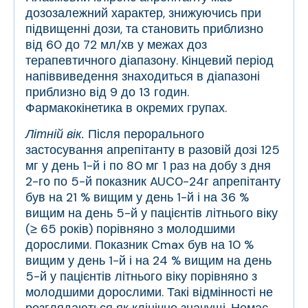
дозозалежний характер, знижуючись при
підвищенні дози, та становить приблизно
від 60 до 72 мл/хв у межах доз
терапевтичного діапазону. Кінцевий період
напіввиведення знаходиться в діапазоні
приблизно від 9 до 13 годин.
Фармакокінетика в окремих групах.
Літній вік.
Після перорального
застосування апрепітанту в разовій дозі 125
мг у день 1-й і по 80 мг 1 раз на добу з дня
2-го по 5-й показник AUC
0-24г
апрепітанту
був на 21 % вищим у день 1-й і на 36 %
вищим на день 5-й у пацієнтів літнього віку
(≥ 65 років) порівняно з молодшими
дорослими. Показник C
max
був на 10 %
вищим у день 1-й і на 24 % вищим на день
5-й у пацієнтів літнього віку порівняно з
молодшими дорослими. Такі відмінності не