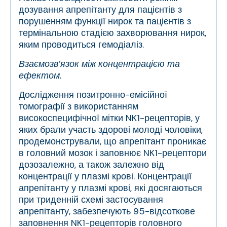
дозування апрепітанту для пацієнтів з
порушенням функції нирок та пацієнтів з
термінальною стадією захворювання нирок,
яким проводиться гемодіаліз.
Взаємозв’язок між концентрацією та
ефектом.
Дослідження позитронно-емісійної
томографії з використанням
високоспецифічної мітки NK
1
-рецепторів, у
яких брали участь здорові молоді чоловіки,
продемонстрували, що апрепітант проникає
в головний мозок і заповнює NK
1
-рецептори
дозозалежно, а також залежно від
концентрації у плазмі крові. Концентрації
апрепітанту у плазмі крові, які досягаються
при триденній схемі застосування
апрепітанту, забезпечують 95-відсоткове
заповнення NK
1
-рецепторів головного