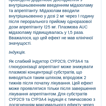
внутрішньовенним введенням мідазоламу
та апрепітанту. Мідазолам вводили
внутрішньовенно у дозі 2 мг через 1 годину
після перорального прийому одноразової
дози апрепітанту 125 мг. Плазмова AUC
мідазоламу підвищувалась у 1,5 раза.
Вважалося, що цей ефект не мав клінічної
значущості.
Індукція.
Як слабкий індуктор CYP2С9, CYP3A4 та
глюкуронізації апрепітант може знижувати
плазмові концентрації субстратів, що
виводяться таким шляхом, впродовж 2
тижнів після початку лікування. Цей ефект
може проявлятися тільки після завершення
лікування апрепітантом. Для субстратів
CYP2С9 та CYP3A4 індукція є тимчасовою з
досягненням максимального ефекту через