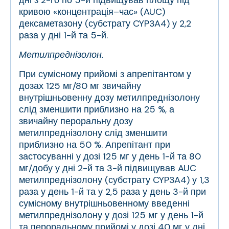
дні з 2-го по 5-й підвищував площу під
кривою «концентрація–час» (AUC)
дексаметазону (субстрату CYP3A4) у 2,2
раза у дні 1-й та 5-й.
Метилпреднізолон.
При сумісному прийомі з апрепітантом у
дозах 125 мг/80 мг звичайну
внутрішньовенну дозу метилпреднізолону
слід зменшити приблизно на 25 %, а
звичайну пероральну дозу
метилпреднізолону слід зменшити
приблизно на 50 %. Апрепітант при
застосуванні у дозі 125 мг у день 1-й та 80
мг/добу у дні 2-й та 3-й підвищував AUC
метилпреднізолону (субстрату CYP3A4) у 1,3
раза у день 1-й та у 2,5 раза у день 3-й при
сумісному внутрішньовенному введенні
метилпреднізолону у дозі 125 мг у день 1-й
та пероральному прийомі у дозі 40 мг у дні