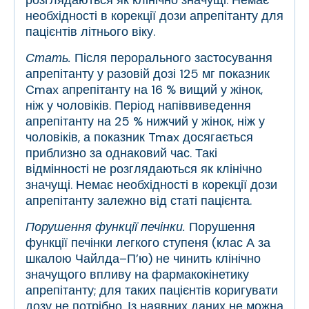
розглядаються як клінічно значущі. Немає
необхідності в корекції дози апрепітанту для
пацієнтів літнього віку.
Стать.
Після перорального застосування
апрепітанту у разовій дозі 125 мг показник
C
max
апрепітанту на 16 % вищий у жінок,
ніж у чоловіків. Період напіввиведення
апрепітанту на 25 % нижчий у жінок, ніж у
чоловіків, а показник T
max
досягається
приблизно за однаковий час. Такі
відмінності не розглядаються як клінічно
значущі. Немає необхідності в корекції дози
апрепітанту залежно від статі пацієнта.
Порушення функції печінки.
Порушення
функції печінки легкого ступеня (клас А за
шкалою Чайлда–П’ю) не чинить клінічно
значущого впливу на фармакокінетику
апрепітанту; для таких пацієнтів коригувати
дозу не потрібно. Із наявних даних не можна