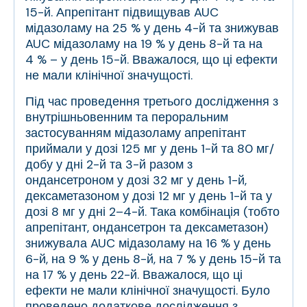
15-й. Апрепітант підвищував AUC
мідазоламу на 25 % у день 4-й та знижував
AUC мідазоламу на 19 % у день 8-й та на
4 % – у день 15-й. Вважалося, що ці ефекти
не мали клінічної значущості.
Під час проведення третього дослідження з
внутрішньовенним та пероральним
застосуванням мідазоламу апрепітант
приймали у дозі 125 мг у день 1-й та 80 мг/
добу у дні 2-й та 3-й разом з
ондансетроном у дозі 32 мг у день 1-й,
дексаметазоном у дозі 12 мг у день 1-й та у
дозі 8 мг у дні 2–4-й. Така комбінація (тобто
апрепітант, ондансетрон та дексаметазон)
знижувала AUC мідазоламу на 16 % у день
6-й, на 9 % у день 8-й, на 7 % у день 15-й та
на 17 % у день 22-й. Вважалося, що ці
ефекти не мали клінічної значущості. Було
проведено додаткове дослідження з