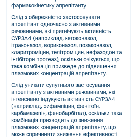
фармакокінетику апрепітанту.
Слід з обережністю застосовувати
апрепітант одночасно з активними
речовинами, які пригнічують активність
CYP3A4 (наприклад, кетоконазол,
ітраконазол, вориконазол, позаконазол,
кларитроміцин, телітроміцин, нефазодон та
інгібітори протеаз), оскільки очікується, що
така комбінація призведе до підвищення
плазмових концентрацій апрепітанту.
Слід уникати супутнього застосування
апрепітанту з активними речовинами, які
інтенсивно індукують активність CYP3A4
(наприклад, рифампіцин, фенітоїн,
карбамазепін, фенобарбітал), оскільки така
комбінація призводить до зниження
плазмових концентрацій апрепітанту, що
може спричиняти зниження ефективності