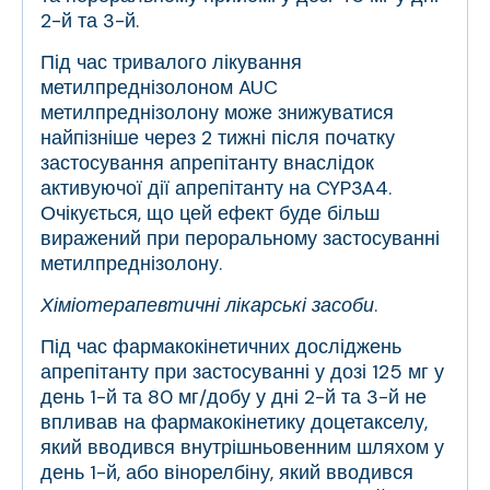
2-й та 3-й.
Під час тривалого лікування
метилпреднізолоном AUC
метилпреднізолону може знижуватися
найпізніше через 2 тижні після початку
застосування апрепітанту внаслідок
активуючої дії апрепітанту на CYP3A4.
Очікується, що цей ефект буде більш
виражений при пероральному застосуванні
метилпреднізолону.
Хіміотерапевтичні лікарські засоби
.
Під час фармакокінетичних досліджень
апрепітанту при застосуванні у дозі 125 мг у
день 1-й та 80 мг/добу у дні 2-й та 3-й не
впливав на фармакокінетику доцетакселу,
який вводився внутрішньовенним шляхом у
день 1-й, або вінорелбіну, який вводився