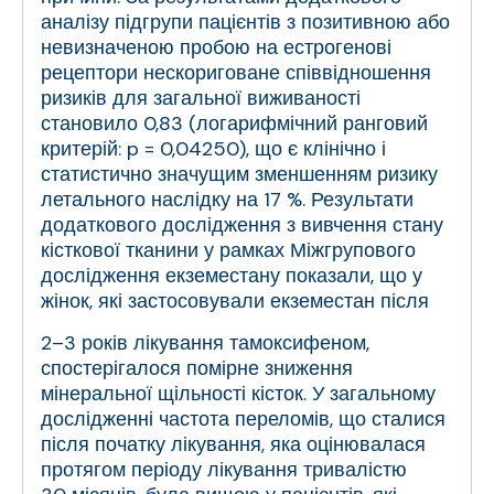
аналізу підгрупи пацієнтів з позитивною або
невизначеною пробою на естрогенові
рецептори нескориговане співвідношення
ризиків для загальної виживаності
становило 0,83 (логарифмічний ранговий
критерій: p = 0,04250), що є клінічно і
статистично значущим зменшенням ризику
летального наслідку на 17 %. Результати
додаткового дослідження з вивчення стану
кісткової тканини у рамках Міжгрупового
дослідження екземестану показали, що у
жінок, які застосовували екземестан після
2–3 років лікування тамоксифеном,
спостерігалося помірне зниження
мінеральної щільності кісток. У загальному
дослідженні частота переломів, що сталися
після початку лікування, яка оцінювалася
протягом періоду лікування тривалістю