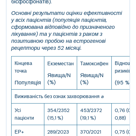
бісфосфонатів).
Основні результати оцінки ефективності
у всіх пацієнтів (популяція пацієнтів,
сформована відповідно до призначеного
лікування) та у пацієнтів з раком з
позитивною пробою на естрогенові
рецептори через 52 місяці.
Кінцева
Відноше
Екземестан
Тамоксифен
точка
ризиків
Явища/N
Явища/N
(%)
(%)
Популяція
(95 % ДІ
Виживаність без ознак захворювання
a
Усі
354/2352
453/2372
0,76 (0,6
пацієнти
(15,1 %)
(19,1 %)
0,88)
ЕР+
289/2023
370/2021
0,75 (0,6