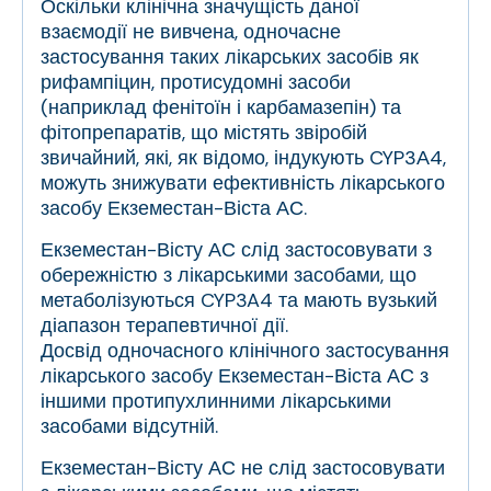
Оскільки клінічна значущість даної
взаємодії не вивчена, одночасне
застосування таких лікарських засобів як
рифампіцин, протисудомні засоби
(наприклад фенітоїн і карбамазепін) та
фітопрепаратів, що містять звіробій
звичайний, які, як відомо, індукують CYP3А4,
можуть знижувати ефективність лікарського
засобу Екземестан-Віста АС.
Екземестан-Вісту АС слід застосовувати з
обережністю з лікарськими засобами, що
метаболізуються CYP3A4 та мають вузький
діапазон терапевтичної дії.
Досвід одночасного клінічного застосування
лікарського засобу Екземестан-Віста АС з
іншими протипухлинними лікарськими
засобами відсутній.
Екземестан-Вісту АС не слід застосовувати