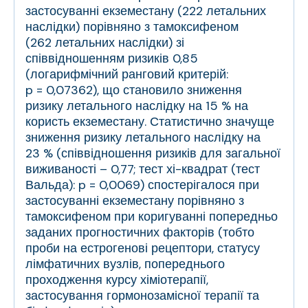
застосуванні екземестану (222 летальних
наслідки) порівняно з тамоксифеном
(262 летальних наслідки) зі
співвідношенням ризиків 0,85
(логарифмічний ранговий критерій:
p = 0,07362), що становило зниження
ризику летального наслідку на 15 % на
користь екземестану. Статистично значуще
зниження ризику летального наслідку на
23 % (співвідношення ризиків для загальної
виживаності – 0,77; тест хі-квадрат (тест
Вальда): p = 0,0069) спостерігалося при
застосуванні екземестану порівняно з
тамоксифеном при коригуванні попередньо
заданих прогностичних факторів (тобто
проби на естрогенові рецептори, статусу
лімфатичних вузлів, попереднього
проходження курсу хіміотерапії,
застосування гормонозамісної терапії та