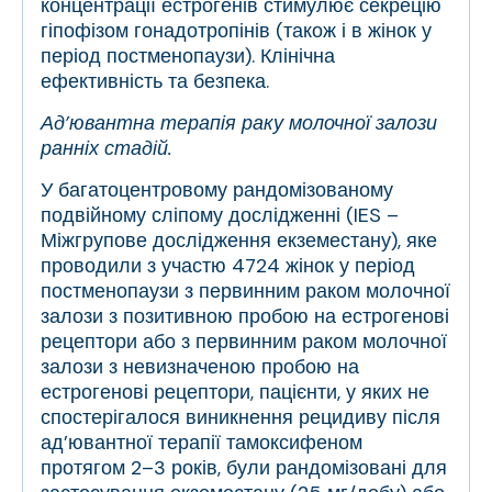
концентрації естрогенів стимулює секрецію
гіпофізом гонадотропінів (також і в жінок у
період постменопаузи).
Клінічна
ефективність та безпека.
Ад’ювантна терапія раку молочної залози
ранніх стадій.
У багатоцентровому рандомізованому
подвійному сліпому дослідженні (IES –
Міжгрупове дослідження екземестану), яке
проводили з участю 4724 жінок у період
постменопаузи з первинним раком молочної
залози з позитивною пробою на естрогенові
рецептори або з первинним раком молочної
залози з невизначеною пробою на
естрогенові рецептори, пацієнти, у яких не
спостерігалося виникнення рецидиву після
ад’ювантної терапії тамоксифеном
протягом 2–3 років, були рандомізовані для