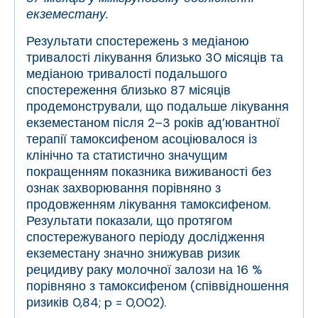
екземестану.
Результати спостережень з медіаною
тривалості лікування близько 30 місяців та
медіаною тривалості подальшого
спостереження близько 87 місяців
продемонстрували, що подальше лікування
екземестаном після 2–3 років ад’ювантної
терапії тамоксифеном асоціювалося із
клінічно та статистично значущим
покращенням показника виживаності без
ознак захворювання порівняно з
продовженням лікування тамоксифеном.
Результати показали, що протягом
спостережуваного періоду дослідження
екземестану значно знижував ризик
рецидиву раку молочної залози на 16 %
порівняно з тамоксифеном (співвідношення
ризиків 0,84; p = 0,002).