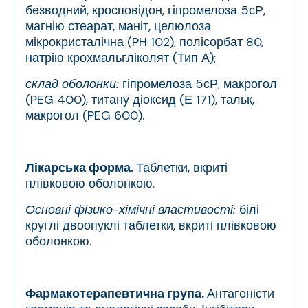
безводний, кросповідон, гіпромелоза 5сР,
магнію стеарат, маніт, целюлоза
мікрокристалічна (PH 102), полісорбат 80,
натрію крохмальгліколят (Тип А);
склад оболонки:
гіпромелоза 5сР, макрогол
(PEG 400), титану діоксид (Е 171), тальк,
макрогол (PEG 600).
Лікарська форма.
Таблетки, вкриті
плівковою оболонкою.
Основні фізико-хімічні властивості:
білі
круглі двоопуклі таблетки, вкриті плівковою
оболонкою.
Фармакотерапевтична група.
Антагоністи