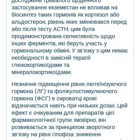
досліджень тривалого щоденного
застосування екземестан не впливав на
біосинтез таких гормонів як кортизол або
альдостерон, рівень яких змінювався перед
або після тесту АСТН; цим була
продемонстрована селективність щодо
інших ферментів, які беруть участь у
гормональному обміні. У зв’язку з цим немає
необхідності в замісній терапії
глюкокортикоїдами та
мінералокортикоїдами.
Незначне підвищення рівня лютеїнізуючого
гормона (ЛГ) та фолікулостимулюючого
гормона (ФСГ) в сироватці крові
відзначається навіть при низьких дозах. Цей
ефект є очікуваним для препаратів цієї
фармакологічної групи; імовірно, він
розвивається за принципом зворотного
зв’язку на рівні гіпофіза: зниження