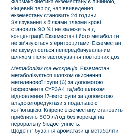
Фармакокінетика екземестану є лінійною,
кінцевий період напіввиведення
екземестану становить 24 години.
Зв’язування з білками плазми крові
становить 90 % і не залежить від
концентрації. Екземестан і його метаболіти
не зв’язуються з еритроцитами. Екземестан
не акумулюється непередбачувальним
шляхом після застосування повторних доз.
Метаболізм та екскреція.
Екземестан
метаболізується шляхом окиснення
метиленової групи (6) за допомогою
ізофермента CYP3А4 та/або шляхом
відновлення 17-кетогрупи за допомогою
альдокеторедуктази з подальшою
кон’югацією. Кліренс екземестану становить
приблизно 500 л/год без корекції на
пероральну біодоступність.
Щодо інгібування ароматази ці метаболіти