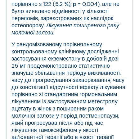
порівняно з 122 (5,2 %); p = 0,004), але не
було виявлено відмінності у кількості
переломів, зареєстрованих як наслідок
остеопорозу.
Лікування поширеного раку
молочної залози.
У рандомізованому порівняльному
контрольованому клінічному дослідженні
застосування екземестану в добовій дозі
25 мг продемонстровано статистично
значуще збільшення періоду виживаності,
часу до прогресування захворювання, часу
до констатації відсутності ефекту лікування
порівняно зі стандартним гормональним
лікуванням із застосуванням мегестролу
ацетату в жінок з поширеним раком
молочної залози у період постменопаузи,
який прогресував після або під час
лікування тамоксифеном у якості
ад’ювантної терапії або в якості терапії