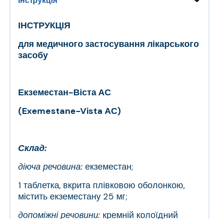
Інструкція
ІНСТРУКЦІЯ
для медичного застосування лікарського
засобу
Екземестан-Віста АС
(Exemestane-Vista АС)
Склад:
діюча речовина:
екземестан;
1 таблетка, вкрита плівковою оболонкою,
містить екземестану 25 мг;
допоміжні речовини:
кремній колоїдний