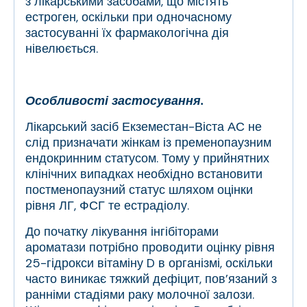
з лікарськими засобами, що містять
естроген, оскільки при одночасному
застосуванні їх фармакологічна дія
нівелюється.
Особливості застосування.
Лікарський засіб Екземестан-Віста АС не
слід призначати жінкам із пременопаузним
ендокринним статусом. Тому у прийнятних
клінічних випадках необхідно встановити
постменопаузний статус шляхом оцінки
рівня ЛГ, ФСГ те естрадіолу.
До початку лікування інгібіторами
ароматази потрібно проводити оцінку рівня
25-гідрокси вітаміну D в організмі, оскільки
часто виникає тяжкий дефіцит, пов’язаний з
ранніми стадіями раку молочної залози.