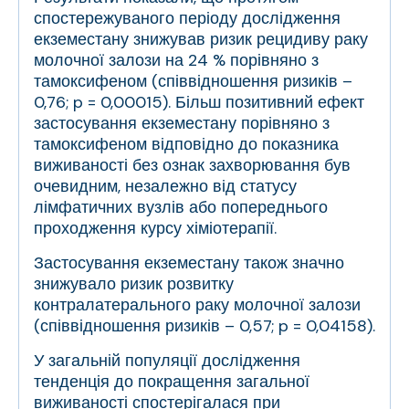
спостережуваного періоду дослідження
екземестану знижував ризик рецидиву раку
молочної залози на 24 % порівняно з
тамоксифеном (співвідношення ризиків –
0,76; p = 0,00015). Більш позитивний ефект
застосування екземестану порівняно з
тамоксифеном відповідно до показника
виживаності без ознак захворювання був
очевидним, незалежно від статусу
лімфатичних вузлів або попереднього
проходження курсу хіміотерапії.
Застосування екземестану також значно
знижувало ризик розвитку
контралатерального раку молочної залози
(співвідношення ризиків – 0,57; p = 0,04158).
У загальній популяції дослідження
тенденція до покращення загальної
виживаності спостерігалася при