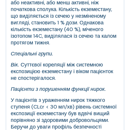
або неактивні, або менш активні, ніж
початкова сполука. Кількість екземестану,
що виділяється із сечею у незміненому
вигляді, становить 1 % дози. Однакова
кількість екземестану (40 %), міченого
ізотопом
14
C, виділялася із сечею та калом
протягом тижня.
Спеціальні групи.
Вік.
Суттєвої кореляції між системною
експозицією екземестану і віком пацієнток
не спостерігалося.
Пацієнти з порушенням функції нирок.
У пацієнтів з ураженням нирок тяжкого
ступеня (CL
сr
< 30 мл/хв) рівень системної
експозиції екземестану був вдвічі вищий
порівняно зі здоровими добровольцями.
Беручи до уваги профіль безпечності