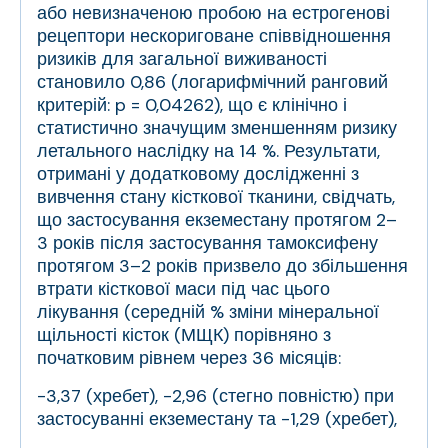
або невизначеною пробою на естрогенові
рецептори нескориговане співвідношення
ризиків для загальної виживаності
становило 0,86 (логарифмічний ранговий
критерій: p = 0,04262), що є клінічно і
статистично значущим зменшенням ризику
летального наслідку на 14 %. Результати,
отримані у додатковому дослідженні з
вивчення стану кісткової тканини, свідчать,
що застосування екземестану протягом 2–
3 років після застосування тамоксифену
протягом 3–2 років призвело до збільшення
втрати кісткової маси під час цього
лікування (середній % зміни мінеральної
щільності кісток (МЩК) порівняно з
початковим рівнем через 36 місяців:
-3,37 (хребет), -2,96 (стегно повністю) при
застосуванні екземестану та -1,29 (хребет),