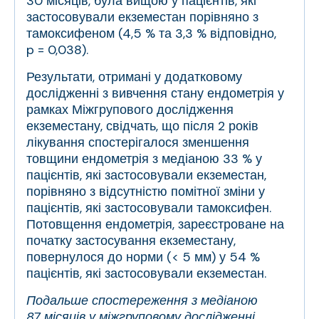
30 місяців, була вищою у пацієнтів, які
застосовували екземестан порівняно з
тамоксифеном (4,5 % та 3,3 % відповідно,
p = 0,038).
Результати, отримані у додатковому
дослідженні з вивчення стану ендометрія у
рамках Міжгрупового дослідження
екземестану, свідчать, що після 2 років
лікування спостерігалося зменшення
товщини ендометрія з медіаною 33 % у
пацієнтів, які застосовували екземестан,
порівняно з відсутністю помітної зміни у
пацієнтів, які застосовували тамоксифен.
Потовщення ендометрія, зареєстроване на
початку застосування екземестану,
повернулося до норми (< 5 мм) у 54 %
пацієнтів, які застосовували екземестан.
Подальше спостереження з медіаною
87 місяців у міжгруповому дослідженні