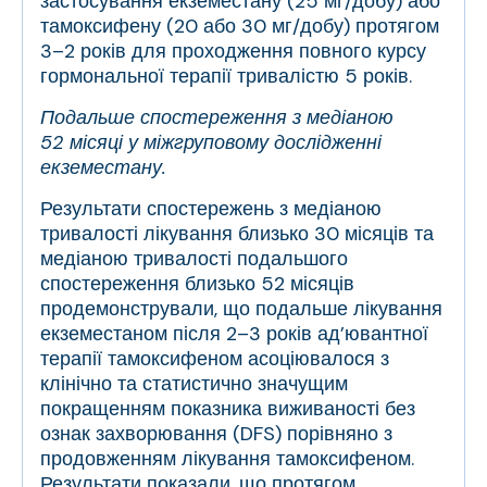
застосування екземестану (25 мг/добу) або
тамоксифену (20 або 30 мг/добу) протягом
3–2 років для проходження повного курсу
гормональної терапії тривалістю 5 років.
Подальше спостереження з медіаною
52 місяці у міжгруповому дослідженні
екземестану.
Результати спостережень з медіаною
тривалості лікування близько 30 місяців та
медіаною тривалості подальшого
спостереження близько 52 місяців
продемонстрували, що подальше лікування
екземестаном після 2–3 років ад’ювантної
терапії тамоксифеном асоціювалося з
клінічно та статистично значущим
покращенням показника виживаності без
ознак захворювання (DFS) порівняно з
продовженням лікування тамоксифеном.
Результати показали, що протягом