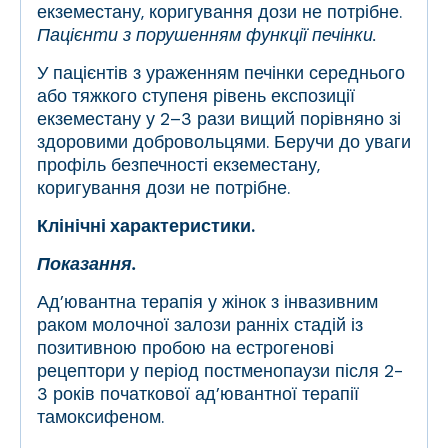
екземестану, коригування дози не потрібне.
Пацієнти з порушенням функції печінки.
У пацієнтів з ураженням печінки середнього
або тяжкого ступеня рівень експозиції
екземестану у 2–3 рази вищий порівняно зі
здоровими добровольцями. Беручи до уваги
профіль безпечності екземестану,
коригування дози не потрібне.
Клінічні характеристики.
Показання.
Ад’ювантна терапія у жінок з інвазивним
раком молочної залози ранніх стадій із
позитивною пробою на естрогенові
рецептори у період постменопаузи після 2-
3 років початкової ад’ювантної терапії
тамоксифеном.