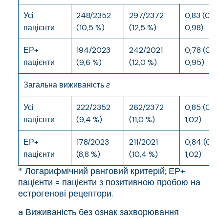
Усі
248/2352
297/2372
0,83 (0,7
пацієнти
(10,5 %)
(12,5 %)
0,98)
ЕР+
194/2023
242/2021
0,78 (0,6
пацієнти
(9,6 %)
(12,0 %)
0,95)
Загальна виживаність
г
Усі
222/2352
262/2372
0,85 (0,7
пацієнти
(9,4 %)
(11,0 %)
1,02)
ЕР+
178/2023
211/2021
0,84 (0,6
пацієнти
(8,8 %)
(10,4 %)
1,02)
* Логарифмічний ранговий критерій; ЕР+
пацієнти = пацієнти з позитивною пробою на
естрогенові рецептори.
a
Виживаність без ознак захворювання