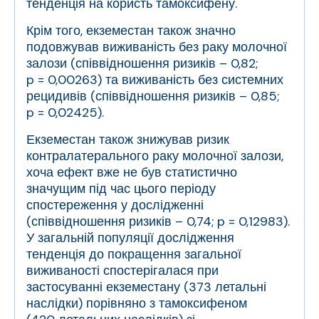
тенденція на користь тамоксифену.
Крім того, екземестан також значно
подовжував виживаність без раку молочної
залози (співвідношення ризиків – 0,82;
p = 0,00263) та виживаність без системних
рецидивів (співвідношення ризиків – 0,85;
p = 0,02425).
Екземестан також знижував ризик
контралатерального раку молочної залози,
хоча ефект вже не був статистично
значущим під час цього періоду
спостереження у дослідженні
(співвідношення ризиків – 0,74; p = 0,12983).
У загальній популяції дослідження
тенденція до покращення загальної
виживаності спостерігалася при
застосуванні екземестану (373 летальні
наслідки) порівняно з тамоксифеном