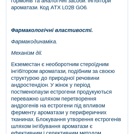
гормонів та аналогічні засоби. Інгібітори
ароматази. Код АТХ L02B G06.
Фармакологічні властивості.
Фармакодинаміка.
Механізм дії.
Екземестан є необоротним стероїдним
інгібітором ароматази, подібним за своєю
структурою до природної речовини
андростендіон. У жінок у період
постменопаузи естрогени продукуються
переважно шляхом перетворення
андрогенів на естрогени під впливом
ферменту ароматази у периферичних
тканинах. Блокування утворення естрогенів
шляхом інгібування ароматази є
ефективним і селективним методом