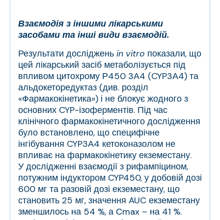
Взаємодія з іншими лікарськими
засобами та інші види взаємодій.
Результати досліджень
in vitro
показали, що
цей лікарський засіб метаболізується під
впливом цитохрому Р
450
3А4 (CYP3А4) та
альдокеторедуктаз (див. розділ
«Фармакокінетика») і не блокує жодного з
основних CYP-ізоферментів. Під час
клінічного фармакокінетичного дослідження
було встановлено, що специфічне
інгібування CYP3А4 кетоконазолом не
впливає на фармакокінетику екземестану.
У дослідженні взаємодії з рифампіцином,
потужним індуктором CYP450, у добовій дозі
600 мг та разовій дозі екземестану, що
становить 25 мг, значення AUC екземестану
зменшилось на 54 %, а С
max
– на 41 %.