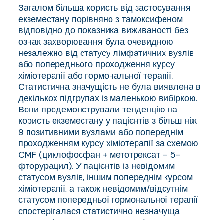
Загалом більша користь від застосування
екземестану порівняно з тамоксифеном
відповідно до показника виживаності без
ознак захворювання була очевидною
незалежно від статусу лімфатичних вузлів
або попереднього проходження курсу
хіміотерапії або гормональної терапії.
Статистична значущість не була виявлена в
декількох підгрупах із маленькою вибіркою.
Вони продемонстрували тенденцію на
користь екземестану у пацієнтів з більш ніж
9 позитивними вузлами або попереднім
проходженням курсу хіміотерапії за схемою
CMF (циклофосфан + метотрексат + 5-
фторурацил). У пацієнтів із невідомим
статусом вузлів, іншим попереднім курсом
хіміотерапії, а також невідомим/відсутнім
статусом попередньої гормональної терапії
спостерігалася статистично незначуща