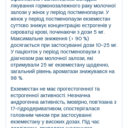
лікування гормонозалежного раку молочної
залози у жінок у період постменопаузи. У
жінок у період постменопаузи екземестан
суттєво знижує концентрацію естрогенів у
сироватці крові, починаючи з дози 5 мг.
Максимальне зниження (
>
90 %)
досягається при застосуванні дози 10-25 мг.
У пацієнток у період постменопаузи з
діагнозом рак молочної залози, які
отримували 25 мг екземестану щоденно,
загальний рівень ароматази знижувався на
98 %.
Екземестан не має прогестогенної та
естрогенної активності. Незначна
aндрогенна активність, імовірно, пов’язана з
17-гідродеривативом, спостерігалася
головним чином при застосуванні
екземестану у високих дозах. Під час