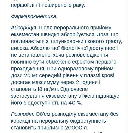
першої лінії поширеного раку.
Фармакокінетика
.
Абсорбція
. Після перорального прийому
екземестан швидко абсорбується. Доза, що
поглинається зі шлунково-кишкового тракту,
висока. Абсолютної біологічної доступності
не встановлено, хоча розповсюдження
повинно бути обмежено ефектом першого
проходження. При одноразовому прийомі
дози 25 мг середній рівень у плазмі крові
досягає максимуму через 2 години і
становить 18 нг/мл. Одночасне
застосування екземестану з їжею підвищує
його біодоступність на 40 %.
Розподіл.
Об’єм розподілу екземестану без
корекції на пероральну біодоступність
становить приблизно 20000 л.