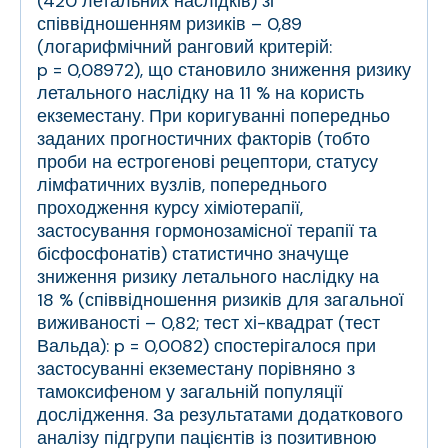
(420 летальних наслідків) зі
співвідношенням ризиків – 0,89
(логарифмічний ранговий критерій:
p = 0,08972), що становило зниження ризику
летального наслідку на 11 % на користь
екземестану. При коригуванні попередньо
заданих прогностичних факторів (тобто
проби на естрогенові рецептори, статусу
лімфатичних вузлів, попереднього
проходження курсу хіміотерапії,
застосування гормонозамісної терапії та
бісфосфонатів) статистично значуще
зниження ризику летального наслідку на
18 % (співвідношення ризиків для загальної
виживаності – 0,82; тест хі-квадрат (тест
Вальда): p = 0,0082) спостерігалося при
застосуванні екземестану порівняно з
тамоксифеном
у загальній популяції
дослідження. За результатами додаткового
аналізу підгрупи пацієнтів із позитивною