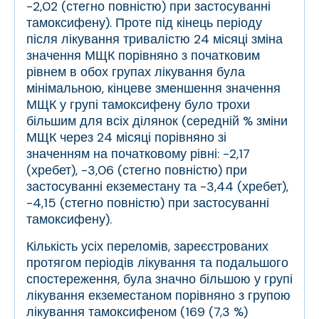
-2,02 (стегно повністю) при застосуванні
тамоксифену). Проте під кінець періоду
після лікування тривалістю 24 місяці зміна
значення МЩК порівняно з початковим
рівнем в обох групах лікування була
мінімальною, кінцеве зменшення значення
МЩК у групі тамоксифену було трохи
більшим для всіх ділянок (середній % зміни
МЩК через 24 місяці порівняно зі
значенням на початковому рівні: -2,17
(хребет), -3,06 (стегно повністю) при
застосуванні екземестану та -3,44 (хребет),
-4,15 (стегно повністю) при застосуванні
тамоксифену).
Кількість усіх переломів, зареєстрованих
протягом періодів лікування та подальшого
спостереження, була значно більшою у групі
лікування екземестаном порівняно з групою
лікування тамоксифеном (169 (7,3 %)