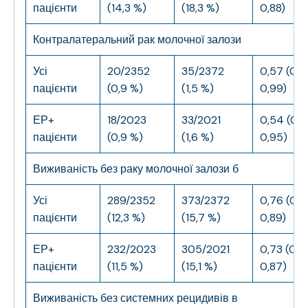
пацієнти
(14,3 %)
(18,3 %)
0,88)
Контралатеральний рак молочної залози
Усі
20/2352
35/2372
0,57 (0,3
пацієнти
(0,9 %)
(1,5 %)
0,99)
ЕР+
18/2023
33/2021
0,54 (0,
пацієнти
(0,9 %)
(1,6 %)
0,95)
Виживаність без раку молочної залози
б
Усі
289/2352
373/2372
0,76 (0,6
пацієнти
(12,3 %)
(15,7 %)
0,89)
ЕР+
232/2023
305/2021
0,73 (0,6
пацієнти
(11,5 %)
(15,1 %)
0,87)
Виживаність без системних рецидивів
в