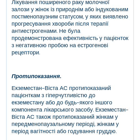
Лікування поширеного раку молочної
залози у жінок із природнім або індукованим
постменопаузним статусом, у яких виявлено
прогресування хвороби після терапії
антиестрогенами. Не була
продемонстрована ефективність у пацієнток
з негативною пробою на естрогенові
рецептори.
Протипоказання.
Екземестан-Віста АС протипоказаний
пацієнткам з гіперчутливістю до
екземестану або до будь-якого іншого
компонента лікарського засобу. Екземестан-
Віста АС також протипоказаний жінкам у
передменопаузальному періоді, жінкам у
період вагітності або годування груддю.