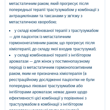
метастатичним раком, який прогресує після
попередньої терапії трастузумабом у комбінації з
антрациклінами та таксанами у зв’язку з
метастатичною хворобою;
у складі комбінованої терапії з трастузумабом
— для пацієнток із метастатичним
гормононегативним раком, що прогресує після
хіміотерапії, до складу якої входив трастузумаб;
у складі комбінованої терапії з інгібітором
ароматази — для жінок у постменопаузному
періоді із метастатичним гормонопозитивним
раком, яким не призначена хіміотерапія (в
реєстраційному дослідженні пацієнтки не були
попередньо ліковані трастузумабом або
інгібіторами ароматази; немає даних щодо
ефективності цієї комбінації у порівнянні з
трастузумабом в комбінації з інгібітором