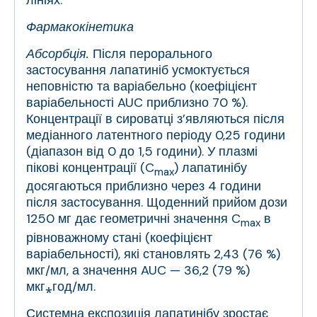
Фармакокінетика
Абсорбція.
Після перорального
застосування лапатиніб усмоктується
неповністю та варіабельно (коефіцієнт
варіабельності AUC приблизно 70 %).
Концентрації в сироватці з’являються після
медіанного латентного періоду 0,25 години
(діапазон від 0 до 1,5 години). У плазмі
пікові концентрації (C
) лапатинібу
max
досягаються приблизно через 4 години
після застосування. Щоденний прийом дози
1250 мг дає геометричні значення C
в
max
рівноважному стані (коефіцієнт
варіабельності), які становлять 2,43 (76 %)
мкг/мл, а значення AUC — 36,2 (79 %)
мкг⁎год/мл.
Системна експозиція лапатинібу зростає