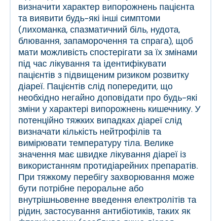
визначити характер випорожнень пацієнта
та виявити будь-які інші симптоми
(лихоманка, спазматичний біль, нудота,
блювання, запаморочення та спрага), щоб
мати можливість спостерігати за їх змінами
під час лікування та ідентифікувати
пацієнтів з підвищеним ризиком розвитку
діареї. Пацієнтів слід попередити, що
необхідно негайно доповідати про будь-які
зміни у характері випорожнень кишечнику. У
потенційно тяжких випадках діареї слід
визначати кількість нейтрофілів та
вимірювати температуру тіла. Велике
значення має швидке лікування діареї із
використанням протидіарейних препаратів.
При тяжкому перебігу захворювання може
бути потрібне пероральне або
внутрішньовенне введення електролітів та
рідин, застосування антибіотиків, таких як