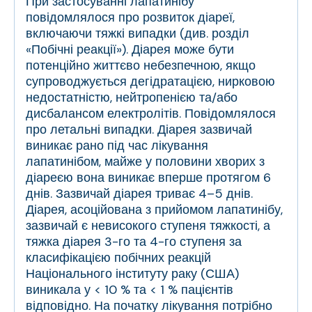
При застосуванні лапатинібу
повідомлялося про розвиток діареї,
включаючи тяжкі випадки (див. розділ
«Побічні реакції»). Діарея може бути
потенційно життєво небезпечною, якщо
супроводжується дегідратацією, нирковою
недостатністю, нейтропенією та/або
дисбалансом електролітів. Повідомлялося
про летальні випадки. Діарея зазвичай
виникає рано під час лікування
лапатинібом, майже у половини хворих з
діареєю вона виникає вперше протягом 6
днів. Зазвичай діарея триває 4–5 днів.
Діарея, асоційована з прийомом лапатинібу,
зазвичай є невисокого ступеня тяжкості, а
тяжка діарея 3-го та 4-го ступеня за
класифікацією побічних реакцій
Національного інституту раку (США)
виникала у < 10 % та < 1 % пацієнтів
відповідно. На початку лікування потрібно