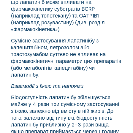
що лапатиніб може впливати на
фармакокінетику субстратів BCRP
(наприклад топотекану) та OATP1B1
(наприклад розувастину) (див. розділ
«Фармакокінетика»).
Сумісне застосування лапатинібу з
капецитабіном, летрозолом або
трастозумабом суттєво не впливає на
фармакокінетичні параметри цих препаратів
(або метаболітів капецитабіну) чи
лапатинібу.
Взаємодії з їжею та напоями
Біодоступність лапатинібу збільшується
майже у 4 рази при сумісному застосуванні
з їжею, залежно від вмісту в ній жирів. До
того, залежно від типу їжі, біодоступність
лапатинібу приблизно у 2–3 рази вища,
якщо препарат приймається через 1 годину