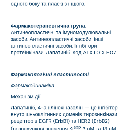
одного боку та пласкі з іншого.
Фармакотерапевтична група.
Антинеопластичні та імуномодулювальні
засоби. Антинеопластичні засоби. Інші
антинеопластичні засоби. Інгібітори
протеїнкінази. Лапатиніб. Код АТX L01X Е07.
Фармакологічні властивості
Фармакодинаміка
Механізм дії
Лапатиніб, 4-анілінохіназолін, — це інгібітор
внутрішньоклітинних доменів тирозинкінази
рецепторів EGFR (ErbB1) та HER2 (ErbB2)
app
(розрахункові значення Ki
3 нМ та 13 нМ