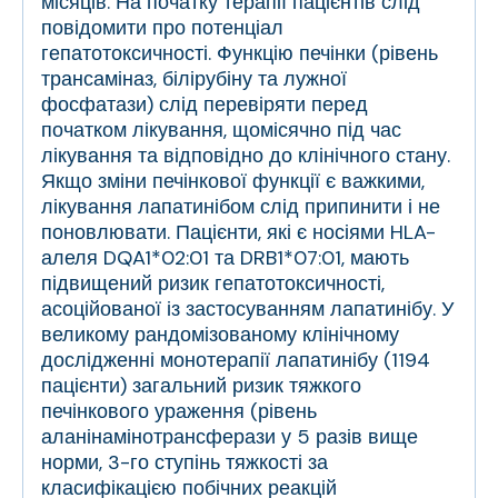
місяців. На початку терапії пацієнтів слід
повідомити про потенціал
гепатотоксичності. Функцію печінки (рівень
трансаміназ, білірубіну та лужної
фосфатази) слід перевіряти перед
початком лікування, щомісячно під час
лікування та відповідно до клінічного стану.
Якщо зміни печінкової функції є важкими,
лікування лапатинібом слід припинити і не
поновлювати. Пацієнти, які є носіями HLA-
алеля DQA1*02:01 та DRB1*07:01, мають
підвищений ризик гепатотоксичності,
асоційованої із застосуванням лапатинібу. У
великому рандомізованому клінічному
дослідженні монотерапії лапатинібу (1194
пацієнти) загальний ризик тяжкого
печінкового ураження (рівень
аланінамінотрансферази у 5 разів вище
норми, 3-го ступінь тяжкості за
класифікацією побічних реакцій