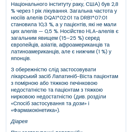
Національного інституту раку, США) був 2,8
% через 1 рік лікування. Загальна частота у
носіїв алелів DQA1*02:01 та DRB1*07:01
становила 10,3 %, а у пацієнтів, які не мали
цих алелів — 0,5 %. Носійство HLA-алелів є
загальним явищем (15–25 %) серед
європейців, азіатів, афроамериканців та
латиноамериканців, але є нижчим (1 %) у
японців.
З обережністю слід застосовувати
лікарський засіб Лапатиніб-Віста пацієнтам
з помірною або тяжкою печінковою
недостатністю та пацієнтам з тяжкою
нирковою недостатністю (див. розділи
«Спосіб застосування та дози» і
«Фармакокінетика»).
Діарея