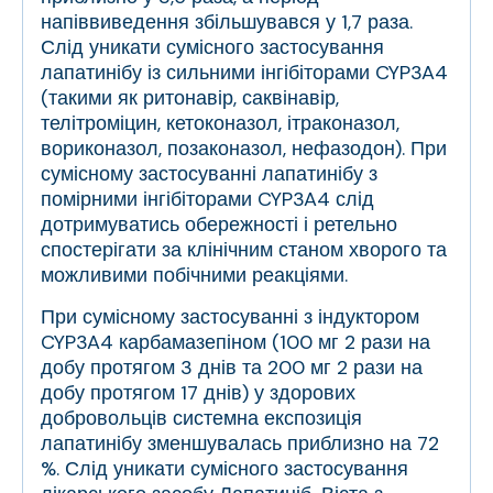
напіввиведення збільшувався у 1,7 раза.
Слід уникати сумісного застосування
лапатинібу із сильними інгібіторами CYP3A4
(такими як ритонавір, саквінавір,
телітроміцин, кетоконазол, ітраконазол,
вориконазол, позаконазол, нефазодон). При
сумісному застосуванні лапатинібу з
помірними інгібіторами CYP3A4 слід
дотримуватись обережності і ретельно
спостерігати за клінічним станом хворого та
можливими побічними реакціями.
При сумісному застосуванні з індуктором
CYP3A4 карбамазепіном (100 мг 2 рази на
добу протягом 3 днів та 200 мг 2 рази на
добу протягом 17 днів) у здорових
добровольців системна експозиція
лапатинібу зменшувалась приблизно на 72
%. Слід уникати сумісного застосування