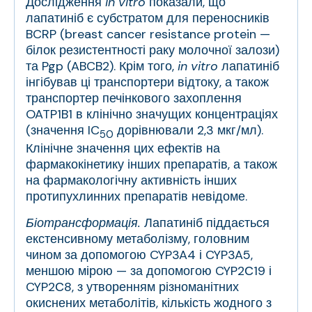
Дослідження
in vitro
показали, що
лапатиніб є субстратом для переносників
BCRP (breast cancer resistance protein —
білок резистентності раку молочної залози)
та Pgp (ABCB2). Крім того,
in vitro
лапатиніб
інгібував ці транспортери відтоку, а також
транспортер печінкового захоплення
OATP1B1 в клінічно значущих концентраціях
(значення IC
дорівнювали 2,3 мкг/мл).
50
Клінічне значення цих ефектів на
фармакокінетику інших препаратів, а також
на фармакологічну активність інших
протипухлинних препаратів невідоме.
Біотрансформація.
Лапатиніб піддається
екстенсивному метаболізму, головним
чином за допомогою CYP3A4 і CYP3A5,
меншою мірою — за допомогою CYP2С19 і
CYP2С8, з утворенням різноманітних
окиснених метаболітів, кількість жодного з