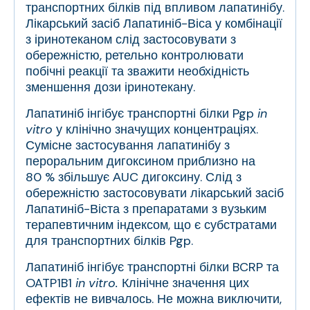
транспортних білків під впливом лапатинібу.
Лікарський засіб Лапатиніб-Віса у комбінації
з іринотеканом слід застосовувати з
обережністю, ретельно контролювати
побічні реакції та зважити необхідність
зменшення дози іринотекану.
Лапатиніб інгібує транспортні білки Pgp
in
vitro
у клінічно значущих концентраціях.
Сумісне застосування лапатинібу з
пероральним дигоксином приблизно на
80 % збільшує АUC дигоксину. Слід з
обережністю застосовувати лікарський засіб
Лапатиніб-Віста з препаратами з вузьким
терапевтичним індексом, що є субстратами
для транспортних білків Pgp.
Лапатиніб інгібує транспортні білки BCRP та
OATP1B1
in vitro.
Клінічне значення цих
ефектів не вивчалось. Не можна виключити,