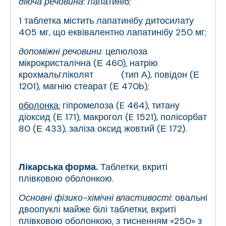
діюча речовина
: лапатиніб;
1 таблетка містить лапатинібу дитосилату
405 мг, що еквівалентно лапатинібу 250 мг;
допоміжні речовини
: целюлоза
мікрокристалічна (Е 460), натрію
крохмальгліколят (тип А), повідон (Е
1201), магнію стеарат (Е 470b);
оболонка:
гіпромелоза (E 464), титану
діоксид (Е 171), макрогол (E 1521), полісорбат
80 (Е 433), заліза оксид жовтий (Е 172).
Лікарська форма.
Таблетки, вкриті
плівковою оболонкою.
Основні фізико-хімічні властивості
: овальні
двоопуклі майже білі таблетки, вкриті
плівковою оболонкою, з тисненням «250» з