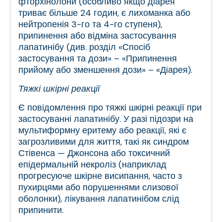
фторхінолони (особливо якщо діарея
триває більше 24 годин, є лихоманка або
нейтропенія 3-го та 4-го ступеня),
припинення або відміна застосування
лапатинібу (див. розділ «Спосіб
застосування та дози» – «Припинення
прийому або зменшення дози» – «Діарея).
Тяжкі шкірні реакції
Є повідомлення про тяжкі шкірні реакції при
застосуванні лапатинібу. У разі підозри на
мультиформну еритему або реакції, які є
загрозливими для життя, такі як синдром
Стівенса — Джонсона або токсичний
епідермальній некроліз (наприклад
прогресуюче шкірне висипання, часто з
пухирцями або порушеннями слизової
оболонки), лікування лапатинібом слід
припинити.