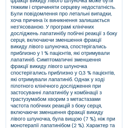
фракції викиду лівого шлуночка може бути
тяжким і спричиняти серцеву недостатність.
Були повідомлення про летальні випадки,
хоча причина їх виникнення залишається
нез’ясованою. У програмі клінічних
досліджень лапатинібу побічні реакції з боку
серця, включаючи зменшення фракції
викиду лівого шлуночка, спостерігались
приблизно у 1 % пацієнтів, які отримували
лапатиніб. Симптоматичні зменшення
фракції викиду лівого шлуночка
спостерігались приблизно у 0,3 % пацієнтів,
які отримували лапатиніб. Однак у ході
пілотного клінічного дослідження при
застосуванні лапатинібу у комбінації з
трастузумабом хворим з метастазами
частота побічних реакцій з боку серця,
включаючи зменшення фракції викиду
лівого шлуночка, була вищою (7 %), ніж при
монотерапії лапатинібом (2 %). Характер та