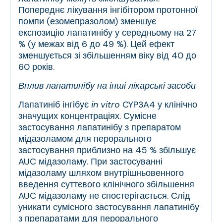
Попереднє лікування інгібітором протонної
помпи (езомепразолом) зменшує
експозицію лапатинібу у середньому на 27
% (у межах від 6 до 49 %). Цей ефект
зменшується зі збільшенням віку від 40 до
60 років.
Вплив лапатинібу на інші лікарські засоби
Лапатиніб інгібує
in vitro
CYP3A4 у клінічно
значущих концентраціях. Сумісне
застосування лапатинібу з препаратом
мідазоламом для перорального
застосування приблизно на 45 % збільшує
AUC мідазоламу. При застосуванні
мідазоламу шляхом внутрішньовенного
введення суттєвого клінічного збільшення
AUC мідазоламу не спостерігається. Слід
уникати сумісного застосування лапатинібу
з препаратами для перорального