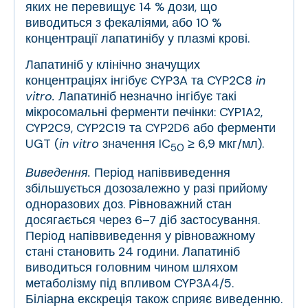
яких не перевищує 14 % дози, що
виводиться з фекаліями, або 10 %
концентрації лапатинібу у плазмі крові.
Лапатиніб у клінічно значущих
концентраціях інгібує CYP3A та CYP2С8
in
vitro.
Лапатиніб незначно інгібує такі
мікросомальні ферменти печінки: CYP1A2,
CYP2С9, CYP2С19 та CYP2D6 або ферменти
UGT (
in vitro
значення IC
≥ 6,9 мкг/мл).
50
Виведення.
Період напіввиведення
збільшується дозозалежно у разі прийому
одноразових доз. Рівноважний стан
досягається через 6–7 діб застосування.
Період напіввиведення у рівноважному
стані становить 24 години. Лапатиніб
виводиться головним чином шляхом
метаболізму під впливом CYP3A4/5.
Біліарна екскреція також сприяє виведенню.