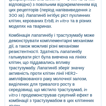
відповідно) з повільним відокремленням від
цих рецепторів (період напіввиведення ≥
300 хв). Лапатиніб інгібує ріст пухлинних
клітин, керованих ErbB,
in vitro
та в різних
моделях на тваринах.
Комбінація лапатинібу і трастузумабу може
демонструвати комплементарні механізми
дії, а також можливі різні механізми
резистентності. Здатність лапатинібу
гальмувати ріст була вивчена на лініях
клітин, що піддавались впливу
трастузумабу. Лапатиніб зберіг значну
активність проти клітин лінії HER2-
ампліфікованого раку молочної залози,
виділених для тривалого росту в
середовищі, що містило трастузумаб,
in
vitro
і продемонстрував сукупний ефект в
комбінації з трастузумабом в цих клітинних
лініях.