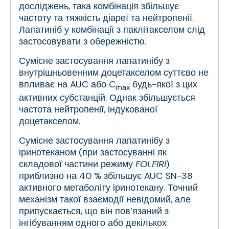
досліджень, така комбінація збільшує
частоту та тяжкість діареї та нейтропенії.
Лапатиніб у комбінації з паклітакселом слід
застосовувати з обережністю.
Сумісне застосування лапатинібу з
внутрішньовенним доцетакселом суттєво не
впливає на AUC або C
будь-якої з цих
max
активних субстанцій. Однак збільшується
частота нейтропенії, індукованої
доцетакселом.
Сумісне застосування лапатинібу з
іринотеканом (при застосуванні як
складової частини режиму
FOLFIRI
)
приблизно на 40 % збільшує AUC SN-38
активного метаболіту іринотекану. Точний
механізм такої взаємодії невідомий, але
припускається, що він пов’язаний з
інгібуванням одного або декількох