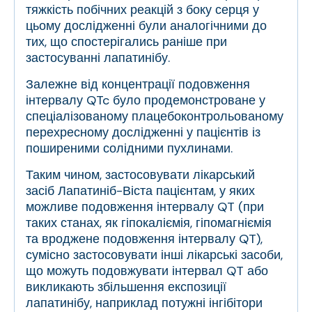
тяжкість побічних реакцій з боку серця у
цьому дослідженні були аналогічними до
тих, що спостерігались раніше при
застосуванні лапатинібу.
Залежне від концентрації подовження
інтервалу QTc було продемонстроване у
спеціалізованому плацебоконтрольованому
перехресному дослідженні у пацієнтів із
поширеними солідними пухлинами.
Таким чином, застосовувати лікарський
засіб Лапатиніб-Віста пацієнтам, у яких
можливе подовження інтервалу QT (при
таких станах, як гіпокаліємія, гіпомагніємія
та вроджене подовження інтервалу QT),
сумісно застосовувати інші лікарські засоби,
що можуть подовжувати інтервал QT або
викликають збільшення експозиції
лапатинібу, наприклад потужні інгібітори