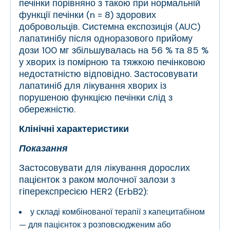
печінки порівняно з такою при нормальній
функції печінки (n = 8) здорових
добровольців. Системна експозиція (AUC)
лапатинібу після одноразового прийому
дози 100 мг збільшувалась на 56 % та 85 %
у хворих із помірною та тяжкою печінковою
недостатністю відповідно. Застосовувати
лапатиніб для лікування хворих із
порушеною функцією печінки слід з
обережністю.
Клінічні характеристики
Показання
Застосовувати для лікування дорослих
пацієнток з раком молочної залози з
гіперекспресією HER2 (ErbB2):
у складі комбінованої терапії з капецитабіном
— для пацієнток з розповсюдженим або