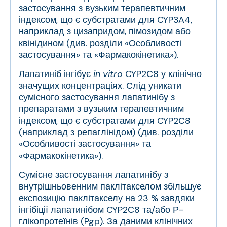
застосування з вузьким терапевтичним
індексом, що є субстратами для CYP3A4,
наприклад з цизапридом, пімозидом або
квінідином (див. розділи «Особливості
застосування» та «Фармакокінетика»).
Лапатиніб інгібує
in vitro
CYP2С8 у клінічно
значущих концентраціях. Слід уникати
сумісного застосування лапатинібу з
препаратами з вузьким терапевтичним
індексом, що є субстратами для CYP2С8
(наприклад з репаглінідом) (див. розділи
«Особливості застосування» та
«Фармакокінетика»).
Сумісне застосування лапатинібу з
внутрішньовенним паклітакселом збільшує
експозицію паклітакселу на 23 % завдяки
інгібіції лапатинібом CYP2С8 та/або Р-
глікопротеїнів (Pgp). За даними клінічних