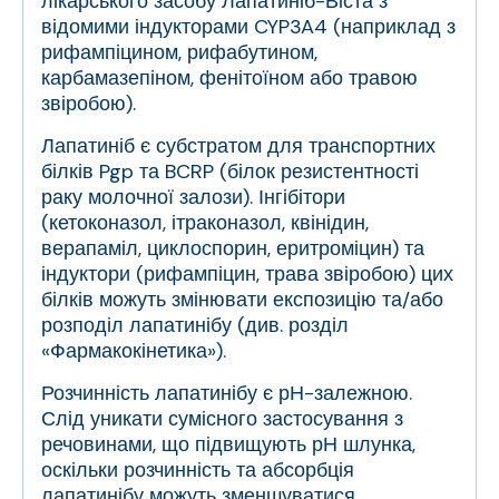
лікарського засобу Лапатиніб-Віста з
відомими індукторами CYP3A4 (наприклад з
рифампіцином, рифабутином,
карбамазепіном, фенітоїном або травою
звіробою).
Лапатиніб є субстратом для транспортних
білків Pgp та BCRP (білок резистентності
раку молочної залози). Інгібітори
(кетоконазол, ітраконазол, квінідин,
верапаміл, циклоспорин, еритроміцин) та
індуктори (рифампіцин, трава звіробою) цих
білків можуть змінювати експозицію та/або
розподіл лапатинібу (див. розділ
«Фармакокінетика»).
Розчинність лапатинібу є рН-залежною.
Слід уникати сумісного застосування з
речовинами, що підвищують рН шлунка,
оскільки розчинність та абсорбція
лапатинібу можуть зменшуватися.