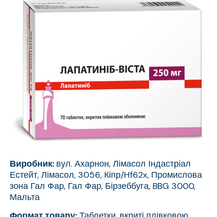
Виробник:
вул. Ахарнон, Лімасол Індастріал
Естейт, Лімасол, 3056, Кіпр/Hf62x, Промислова
зона Гал Фар, Гал Фар, Бірзеббуга, BBG 3000,
Мальта
Формат товару:
Таблетки, вкриті плівковою