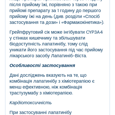
після прийому їжі, порівняно з такою при
прийомі препарату за 1 годину до першого
прийому їжі на день (див. розділи «Спосіб
застосування та дози» і «Фармакокінетика»).
Грейпфрутовий сік може інгібувати CYP3A4
у стінках кишечнику та збільшувати
біодоступність лапатинібу, тому слід
уникати його застосування під час прийому
лікарського засобу Лапатиніб-Віста.
Особливості застосування
Дані досліджень вказують на те, що
комбінація лапатинібу з хіміотерапією є
менш ефективною, ніж комбінація
трастузумабу з хіміотерапією.
Кардіотоксичність
При застосуванні лапатинібу