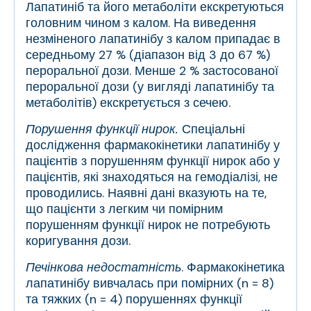
Лапатиніб та його метаболіти екскретуються
головним чином з калом. На виведення
незміненого лапатинібу з калом припадає в
середньому 27 % (діапазон від 3 до 67 %)
пероральної дози. Менше 2 % застосованої
пероральної дози (у вигляді лапатинібу та
метаболітів) екскретується з сечею.
Порушення функції нирок.
Спеціальні
дослідження фармакокінетики лапатинібу у
пацієнтів з порушенням функції нирок або у
пацієнтів, які знаходяться на гемодіалізі, не
проводились. Наявні дані вказують на те,
що пацієнти з легким чи помірним
порушенням функції нирок не потребують
коригування дози.
Печінкова недостатність
. Фармакокінетика
лапатинібу вивчалась при помірних (n = 8)
та тяжких (n = 4) порушеннях функції