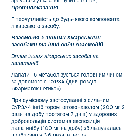
ароматази у вказаної групи пацієнток).
Протипоказання
Гіперчутливість до будь-якого компонента
лікарського засобу.
Взаємодія з іншими лікарськими
засобами та інші види взаємодій
Вплив інших лікарських засобів на
лапатиніб
Лапатиніб метаболізується головним чином
за допомогою CYP3A (див. розділ
«Фармакокінетика»).
При сумісному застосуванні з сильним
CYP3A4 інгібітором кетоконазолом (200 мг 2
рази на добу протягом 7 днів) у здорових
добровольців системна експозиція
лапатинібу (100 мг на добу) збільшувалась
приблизно у 3,6 раза, а період