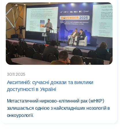
30.11.2025
Акситиніб: сучасні докази та виклики
доступності в Україні
Метастатичний нирково-клітинний рак (мНКР)
залишається однією з найскладніших нозологій в
онкоурології.