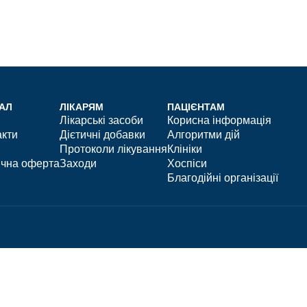
АЛ
ЛІКАРЯМ
ПАЦІЄНТАМ
Лікарські засоби
Корисна інформація
акти
Дієтичні добавки
Алгоритми дій
Протоколи лікування
Клініки
ічна оферта
Заходи
Хоспіси
Благодійні організації