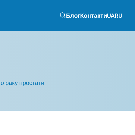
Блог
Контакти
UA
RU
го раку простати