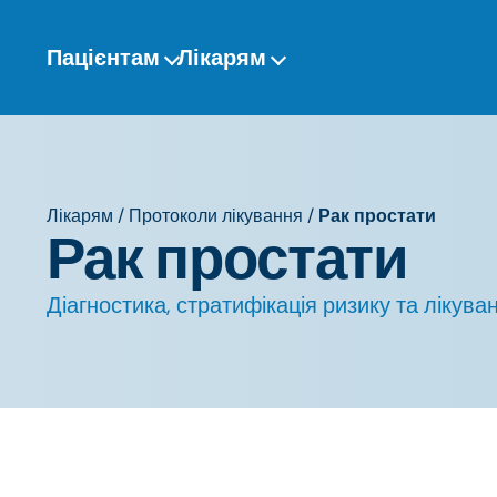
Перейти
до
Пацієнтам
Лікарям
змісту
Лікарям
/
Протоколи лікування
/
Рак простати
Рак простати
Діагностика, стратифікація ризику та лікув