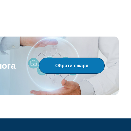
лога
Обрати лікаря