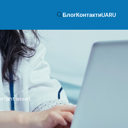
Блог
Контакти
UA
RU
ortant asset.