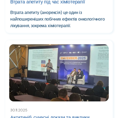
Втрата апетиту під час хіміотерапії
Втрата апетиту (анорексія) це один із
найпоширеніших побічних ефектів онкологічного
лікування, зокрема хіміотерапії.
30.11.2025
Акситиніб: сучасні докази та виклики