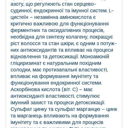
азоту, що регулюють стан серцево-
судинної, ендокринної та імунної систем. L-
цистеїн – незамінна амінокислота є
критично важливою для функціонування
ферментних та оксидативних процесів,
необхідна для синтезу колагену, покращує
ріст волосся та стан шкіри, є одним з потуж-
них антиоксидантів та впливає на процеси
відновлення та детоксикації. Моноамоній
гліциризинат є натуральним похідним
солодки, має протизапальні властивості,
впливає на формування імунітету та
функціонування ендокринної системи.
Аскорбінова кислота (віт. C) – має
антиоксиданті властивості, стимулює
імунний захист та процеси детоксикації.
Сульфат цинку та сульфат марганцю – цинк
та марганець впливають на формування
імунітету та є важливими для процесів