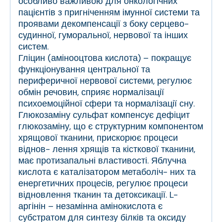
особливо важливою для онкологічних
пацієнтів з пригніченням імунної системи та
проявами декомпенсації з боку серцево-
судинної, гуморальної, нервової та інших
систем.
Гліцин (амінооцтова кислота) – покращує
функціонування центральної та
периферичної нервової системи, регулює
обмін речовин, сприяє нормалізації
психоемоційної сфери та нормалізації сну.
Глюкозаміну сульфат компенсує дефіцит
глюкозаміну, що є структурним компонентом
хрящової тканини, прискорює процеси
віднов- лення хрящів та кісткової тканини,
має протизапальні властивості. Яблучна
кислота є каталізатором метаболіч- них та
енергетичних процесів, регулює процеси
відновлення тканин та детоксикації. L-
аргінін – незамінна амінокислота є
субстратом для синтезу білків та оксиду