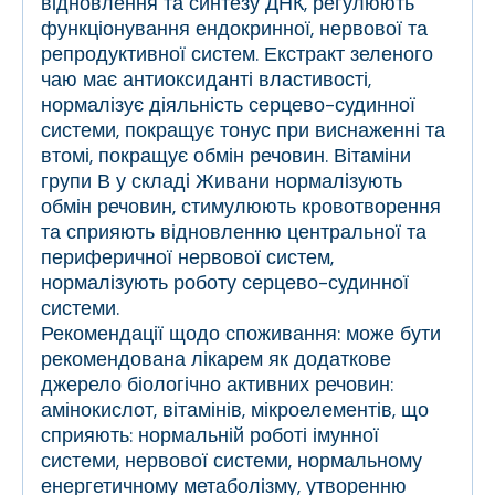
відновлення та синтезу ДНК, регулюють
функціонування ендокринної, нервової та
репродуктивної систем. Екстракт зеленого
чаю має антиоксиданті властивості,
нормалізує діяльність серцево-судинної
системи, покращує тонус при виснаженні та
втомі, покращує обмін речовин. Вітаміни
групи В у складі Живани нормалізують
обмін речовин, стимулюють кровотворення
та сприяють відновленню центральної та
периферичної нервової систем,
нормалізують роботу серцево-судинної
системи.
Рекомендації щодо споживання: може бути
рекомендована лікарем як додаткове
джерело біологічно активних речовин:
амінокислот, вітамінів, мікроелементів, що
сприяють: нормальній роботі імунної
системи, нервової системи, нормальному
енергетичному метаболізму, утворенню