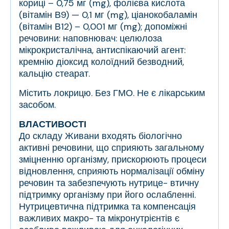
кориці – 0,75 мг (mg), фолієва кислота
(вітамін В9) — 0,1 мг (mg), ціанокобаламін
(вітамін В12) – 0,001 мг (mg); допоміжні
речовини: наповнювач: целюлоза
мікрокристалічна, антиспікаючий агент:
кремнію діоксид колоїдний безводний,
кальцію стеарат.
Містить локрицю. Без ГМО. Не є лікарським
засобом.
ВЛАСТИВОСТІ
До складу Живани входять біологічно
активні речовини, що сприяють загальному
зміцненню організму, прискорюють процеси
відновлення, сприяють нормалізації обміну
речовин та забезпечують нутрице- втичну
підтримку організму при його ослабленні.
Нутрицевтична підтримка та компенсація
важливих макро- та мікронутрієнтів є