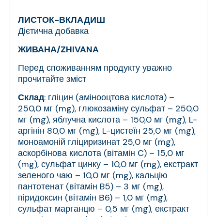
ЛИСТОК-ВКЛАДИШ
Дієтична добавка
ЖИВАНА/ZHIVANA
Перед споживанням продукту уважно
прочитайте зміст
Склад
: гліцин (амінооцтова кислота) –
250,0 мг (mg), глюкозаміну сульфат – 250,0
мг (mg), яблучна кислота – 150,0 мг (mg), L-
аргінін 80,0 мг (mg), L-цистеїн 25,0 мг (mg),
моноамоній гліциризинат 25,0 мг (mg),
аскорбінова кислота (вітамін С) – 15,0 мг
(mg), сульфат цинку – 10,0 мг (mg), екстракт
зеленого чаю – 10,0 мг (mg), кальцію
пантотенат (вітамін B5) – 3 мг (mg),
піридоксин (вітамін В6) – 1,0 мг (mg),
сульфат марганцю – 0,5 мг (mg), екстракт