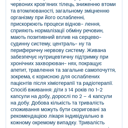
червоних кров’яних тілець, зниженню втоми
та втомлюваності, загальному зміцненню
організму при його ослабленні,
прискорюють процеси віднов- лення,
сприяють нормалізації обміну речовин,
мають позитивний вплив на серцево-
судинну систему, централь- ну та
периферичну нервову систему. Живана
забезпечує нутрицевтичну підтримку при
хронічних захворюван- нях, покращує
апетит, травлення та загальне самопочуття,
зокрема, є корисною для ослаблених
пацієнтів після хіміотерапії та радіотерапії.
Спосіб вживання: діти з 14 років по 1-2
капсули на добу, дорослі по 2 – 4 капсули
на добу. Добова кількість та тривалість
споживання можуть бути скориговані за
рекомендацією лікаря індивідуально в
кожному окремому випадку. Тривалість