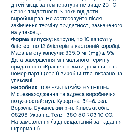
дітей місці, за температури не вище 25 °C.
Строк придатності: 3 роки від дати
виробництва. Не застосовуйте після
закінчення терміну придатності, зазначеного
на упаковці.
Форма випуску
: капсули, по 10 капсул у
блістері, по 12 блістерів в картонній коробці.
Маса вмісту капсули: 835,0 мг (mg) ± 9%.
Дата завершення мінімального терміну
придатності «Краще спожити до кінця…» та
номер партії (серії) виробництва: вказано на
упаковці.
Виробник
: ТОВ «АКТІЛАЙФ НУТРІШН».
Місцезнаходження та адреса виробничих
потужностей: вул. Курортна, 54-6, сел.
Ворзель, Бучанський р-н, Київська обл.,
08296, Україна. Тел.: +380 50 703 10 00.
На замовлення (відповідальний за надання
інформації):