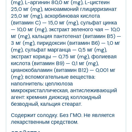
(mg), L-аргинин 80,0 мг (mg), L-цистеин
25,0 мг (mg), моноаммоний глицирризинат
25,0 мг (mg), аскорбиновая кислота
(витамин С) — 15,0 мг (mg), сульфат цинка
— 10,0 мг (mg), экстракт зеленого чая — 10,0
мг (mg), кальция пантотенат (витамин B5) —
3 мг (mg), пиридоксин (витамин В6) — 1,0 мг
(mg), сульфат марганца — 0,5 мг (mg),
экстракт корицы — 0,75 мг (mg), фолиевая
кислота (витамин В9) — 0,1 мг (mg),
цианокобаламин (витамин В12) — 0,001 мг
(mg); вспомогательные вещества:
наполнитель: целлюлоза
микрокристаллическая, антислеживающий
агент: кремния диоксид коллоидный
безводный, кальция стеарат.
Содержит солодку. Без ГМО. Не является
лекарственным средством.