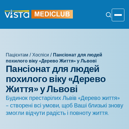
Перейти
до
змісту
Toggle
Пацієнтам
/
Хоспіси
/
Пансіонат для людей
похилого віку «Дерево Життя» у Львові
Пансіонат для людей
похилого віку «Дерево
Життя» у Львові
Будинок престарілих Львів «Дерево життя»
- створені всі умови, щоб Ваші близькі знову
змогли відчути радість і повноту життя.