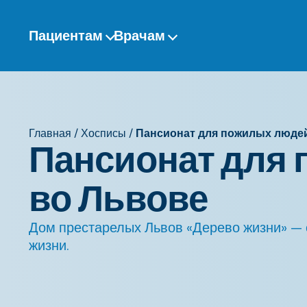
Перейти
к
Пациентам
Врачам
содержанию
Главная
/
Хосписы
/
Пансионат для пожилых людей
Пансионат для
во Львове
Дом престарелых Львов «Дерево жизни» — с
жизни.