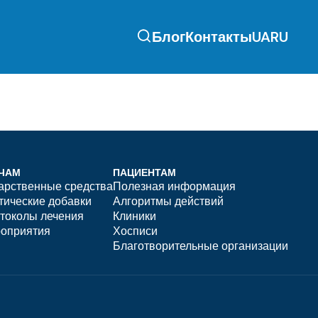
Блог
Контакты
UA
RU
ЧАМ
ПАЦИЕНТАМ
арственные средства
Полезная информация
тические добавки
Алгоритмы действий
токолы лечения
Клиники
оприятия
Хосписи
Благотворительные организации