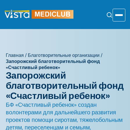
Перейти
к
содержанию
Toggle
Главная
/
Благотворительные организации
/
Запорожский благотворительный фонд
«Счастливый ребенок»
Запорожский
благотворительный фонд
«Счастливый ребенок»
БФ «Счастливый ребенок» создан
волонтерами для дальнейшего развития
проектов помощи сиротам, тяжелобольным
детям, переселенцам и семьям,