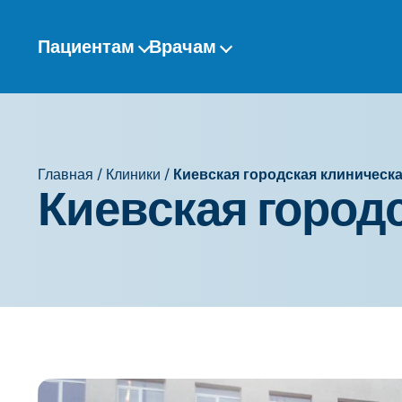
Перейти
к
Пациентам
Врачам
содержанию
Главная
/
Клиники
/
Киевская городская клиническ
Киевская город