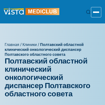
Перейти
к
содержанию
Toggle
Главная
/
Клиники
/
Полтавский областной
клинический онкологический диспансер
Полтавского областного совета
Полтавский областной
клинический
онкологический
диспансер Полтавского
областного совета