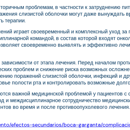
торичным проблемам, в частности к затруднению пит
ажения слизистой оболочки могут даже вынуждать 
ь терапии.
ений играет своевременный и комплексный уход за 
линарной командой, в состав которой входят онколог
позволяет своевременно выявлять и эффективно лечи
в зависимости от этапа лечения. Перед началом про
ских проблем и снижение риска возможных осложне
ению поражений слизистой оболочки, инфекций и дру
вье полости рта и контролировать возможные долг
яются важной медицинской проблемой у пациентов с 
д и междисциплинарное сотрудничество медицински
нтов во время и после противоопухолевого лечения.
iento/efectos-secundarios/boca-garganta/complicac