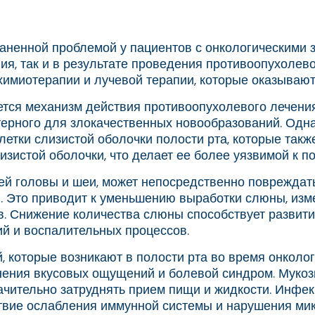
ненной проблемой у пациентов с онкологическими з
я, так и в результате проведения противоопухолево
миотерапии и лучевой терапии, которые оказывают 
тся механизм действия противоопухолевого лечени
терного для злокачественных новообразований. Одн
клетки слизистой оболочки полости рта, которые так
изистой оболочки, что делает ее более уязвимой к 
ей головы и шеи, может непосредственно повреждать
ы. Это приводит к уменьшению выработки слюны, изм
Снижение количества слюны способствует развитию с
ий и воспалительных процессов.
которые возникают в полости рта во время онколог
енения вкусовых ощущений и болевой синдром. Муко
ачительно затруднять прием пищи и жидкости. Инфек
твие ослабления иммунной системы и нарушения микр