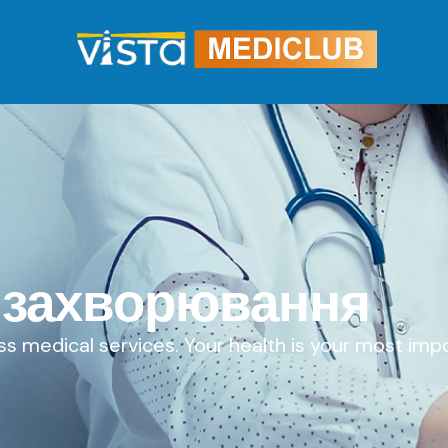
і захворювання
s medical services. Your health is your most imp