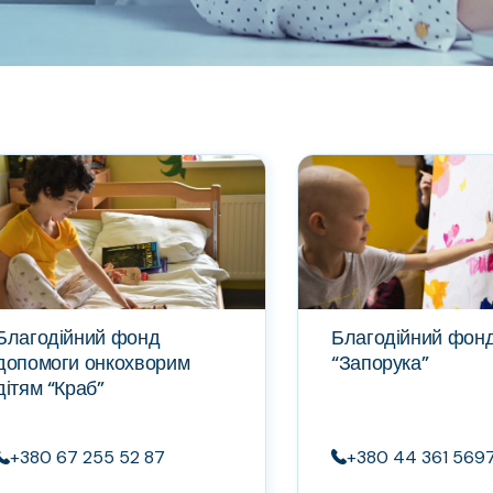
Благодійний фонд
Благодійний фон
допомоги онкохворим
“Запорука”
дітям “Краб”
+380 67 255 52 87
+380 44 361 569