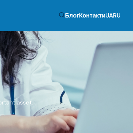
Блог
Контакти
UA
RU
ortant asset.