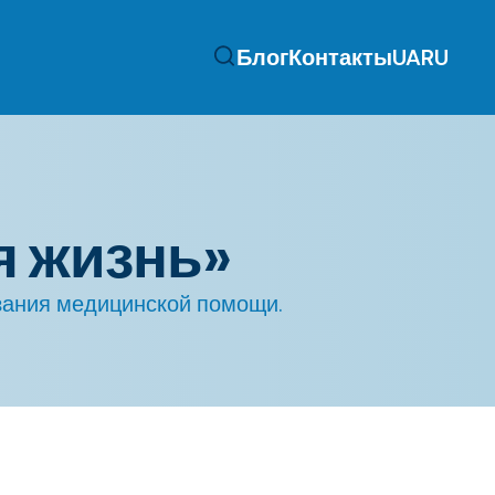
Блог
Контакты
UA
RU
я жизнь»
азания медицинской помощи.