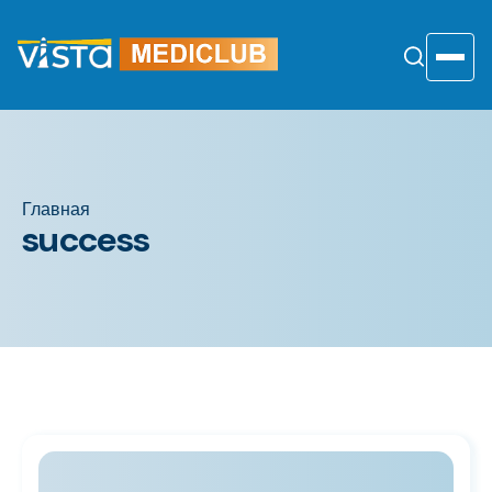
Перейти
к
содержанию
Toggle
Главная
success