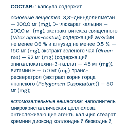
СОСТАВ:
1 капсула содержит:
основные вещества:
3,3′-дииндолилметан
— 200,0 мг (mg), D-глюкарат кальция —
200,0 мг (mg), экстракт витекса священного
(
Vitex agnus-castus
), содержащий аукубин
не менее 0,6 % и агнузид не менее 0,5 %, —
150 мг (mg), экстракт зеленого чая (
Green
tea
) — 92 мг (mg) (содержащий
эпигаллокатехин-3-галлат — 45 мг (mg)),
витамин Е — 50 мг (mg), транс-
ресвератрол (экстракт корня горца
японского (
Polygonum Cuspidatum
)) — 50
мг (mg);
вспомогательные вещества:
наполнитель
микрокристаллическая целлюлоза,
антислеживающие агенты кальция стеарат,
кремния диоксид коллоидный безводный;