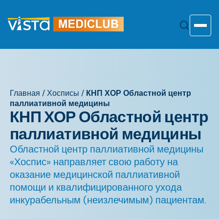
Перейти
к
содержанию
Toggle
Главная
/
Хосписы
/
КНП ХОР Областной центр
паллиативной медицины
КНП ХОР Областной центр
паллиативной медицины
Областной центр паллиативной медицины
«Хоспис» направляет свою работу на
оказание медицинской паллиативной
помощи и квалифицированного ухода
инкурабельным (неизлечимым) пациентам.